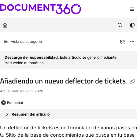
Documentation Index
Fetch the complete documentation index at:
https://docs.document360.com/llm
Use this file to discover all available pages before exploring further.
Vista de categoría
Descargo de responsabilidad
: Este artículo se generó mediante
traducción automática.
Añadiendo un nuevo deflector de tickets
Actualizado en
Jul 1, 2026
Escuchar
Resumen del artículo
Un deflector de tickets es un formulario de varios pasos en
tu
Sitio de la base de conocimientos
que busca en tu base