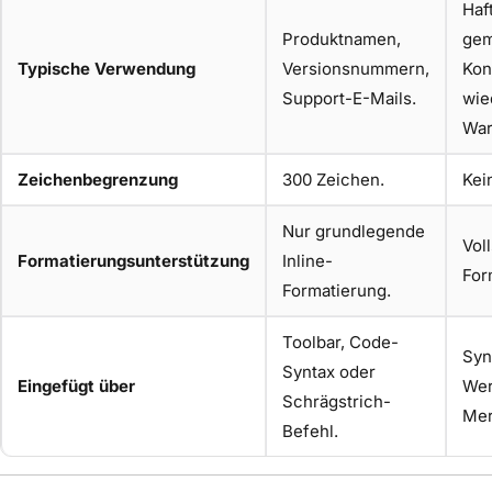
Haf
Produktnamen,
gem
Typische Verwendung
Versionsnummern,
Kon
Support-E-Mails.
wie
War
Zeichenbegrenzung
300 Zeichen.
Kei
Nur grundlegende
Vol
Formatierungsunterstützung
Inline-
For
Formatierung.
Toolbar, Code-
Syn
Syntax oder
Eingefügt über
Wer
Schrägstrich-
Mer
Befehl.