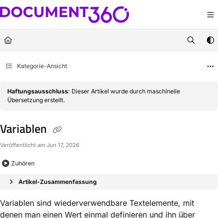
Documentation Index
Fetch the complete documentation index at:
https://docs.document360.com/llm
Use this file to discover all available pages before exploring further.
Kategorie-Ansicht
Haftungsausschluss
: Dieser Artikel wurde durch maschinelle
Übersetzung erstellt.
Variablen
Veröffentlicht am Jun 17, 2026
Zuhören
Artikel-Zusammenfassung
Variablen sind wiederverwendbare Textelemente, mit
denen man einen Wert einmal definieren und ihn über