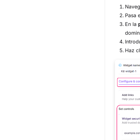
Nave
Pasa e
En la
domini
Introd
Haz c