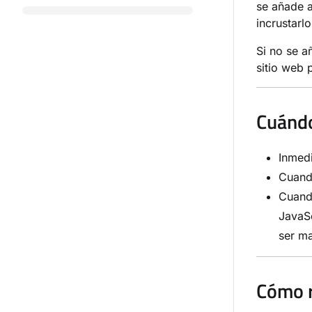
se añade a
incrustarl
Si no se a
sitio web p
Cuándo
Inmedi
Cuando
Cuando
JavaSc
ser ma
Cómo r