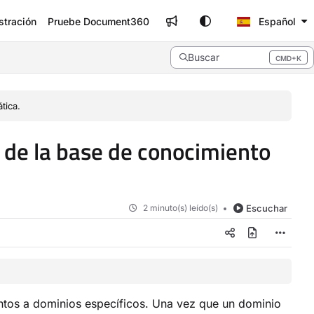
stración
Pruebe Document360
Español
Buscar
CMD+K
Press CMD+K to open search
tica.
t de la base de conocimiento
2 minuto(s) leído(s)
Escuchar
ntos a dominios específicos. Una vez que un dominio