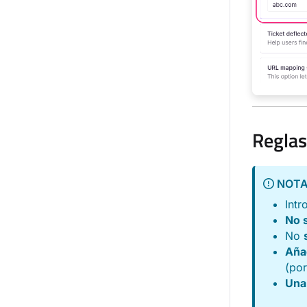
Reglas
NOT
Intr
No 
No
Añad
(po
Una 