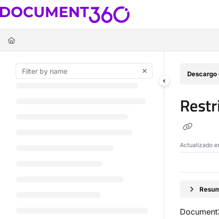
Documentation Index
Fetch the complete documentation index at:
https://docs.document360.c
Use this file to discover all available pages before exploring further.
Descargo 
Restr
Actualizado 
Resum
Document36