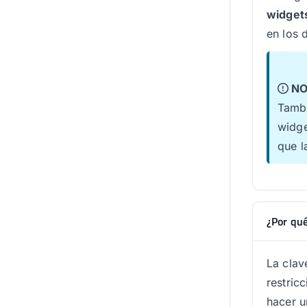
widget
en los 
NO
Tambi
widge
que l
¿Por qué
La clav
restric
hacer u