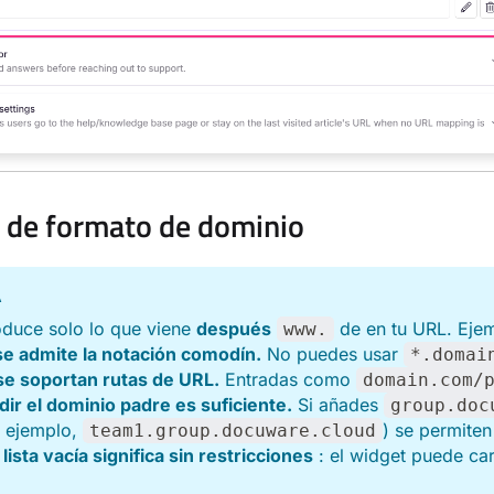
 de formato de dominio
A
oduce solo lo que viene
después
de en tu URL. Eje
www.
se admite la notación comodín.
No puedes usar
*.domai
se soportan rutas de URL.
Entradas como
domain.com/
ir el dominio padre es suficiente.
Si añades
group.doc
r ejemplo,
) se permite
team1.group.docuware.cloud
lista vacía significa sin restricciones
: el widget puede ca