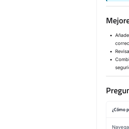
Mejore
Añade 
corre
Revisa
Combin
seguri
Pregun
¿Cómo pu
Navega