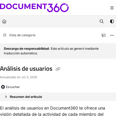
Documentation Index
Fetch the complete documentation index at:
https://docs.document360.com/llm
Use this file to discover all available pages before exploring further.
Vista de categoría
Descargo de responsabilidad
: Este artículo se generó mediante
traducción automática.
Análisis de usuarios
Actualizado en
Jul 3, 2026
Escuchar
Resumen del artículo
El análisis de usuarios en Document360 te ofrece una
visión detallada de la actividad de cada miembro del