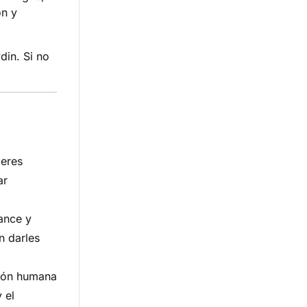
ón y
din. Si no
ieres
ar
ance y
n darles
sión humana
 el