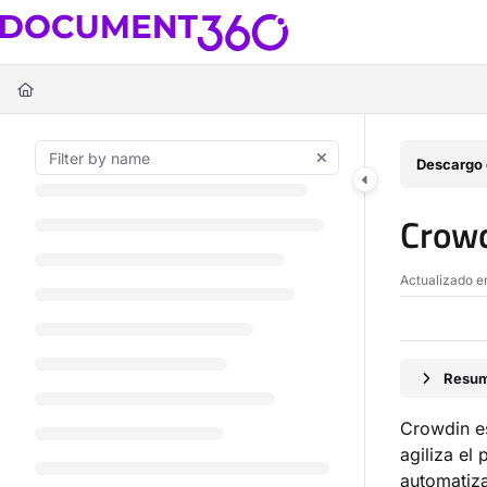
Documentation Index
Fetch the complete documentation index at:
https://docs.document360.c
Use this file to discover all available pages before exploring further.
Descargo 
Crow
Actualizado 
Resum
Crowdin es
agiliza el
automatiza