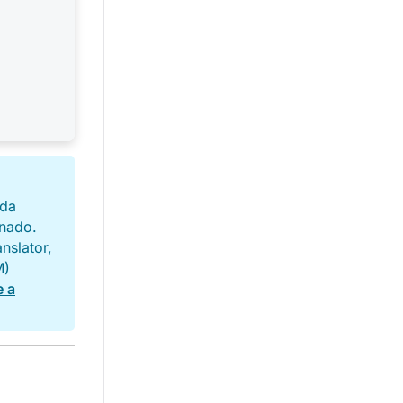
ada
nado.
nslator,
M)
 a