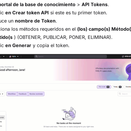
portal de la base de conocimiento
>
API Tokens
.
lic
en Crear token API
si este es tu primer token.
duce un
nombre de Token
.
iona los métodos requeridos en el
(los) campo(s) Método(
tido(s
) (OBTENER, PUBLICAR, PONER, ELIMINAR).
lic
en Generar
y copia el token.