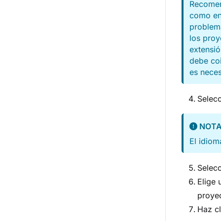
Recomen
como en
problema
los proy
extensi
debe coi
es neces
Selec
NOT
El idiom
Selec
Elige
proye
Haz c