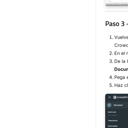
Paso 3
Vuelve
Crowd
En el 
De la 
Docu
Pega e
Haz c