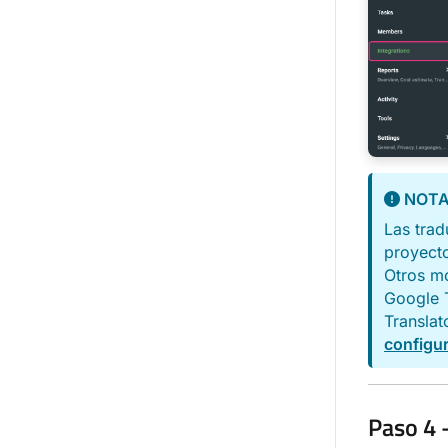
NOT
Las trad
proyect
Otros mo
Google T
Transla
configu
Paso 4 