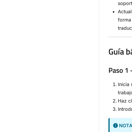
soport
Actual
forma 
traduc
Guía b
Paso 1 
Inicia
trabaj
Haz c
Introd
NOT