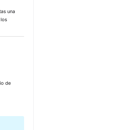
tas una
 los
io de