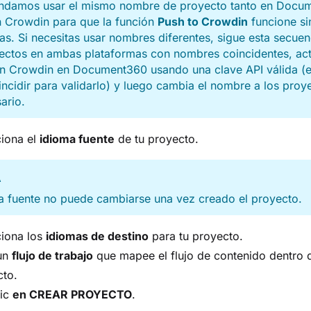
damos usar el mismo nombre de proyecto tanto en Docu
 Crowdin para que la función
Push to Crowdin
funcione si
s. Si necesitas usar nombres diferentes, sigue esta secuen
ectos en ambas plataformas con nombres coincidentes, act
ón Crowdin en Document360 usando una clave API válida (
ncidir para validarlo) y luego cambia el nombre a los proye
ario.
ciona el
idioma fuente
de tu proyecto.
A
a fuente no puede cambiarse una vez creado el proyecto.
ciona los
idiomas de destino
para tu proyecto.
 un
flujo de trabajo
que mapee el flujo de contenido dentro 
cto.
lic
en CREAR PROYECTO
.