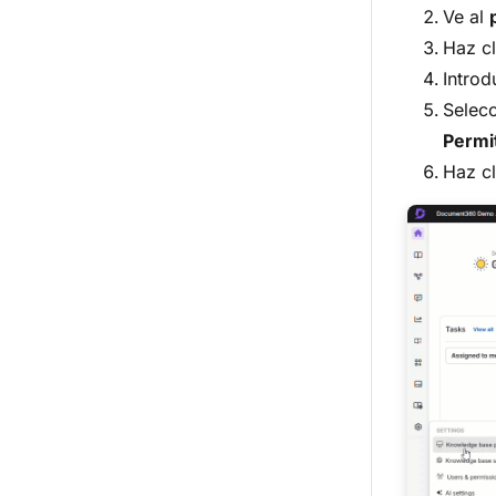
Ve al
Haz c
Intro
Selecc
Permi
Haz c