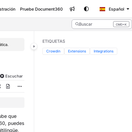
stración
Pruebe Document360
Español
Buscar
CMD+K
Press CMD+K to open search
ETIQUETAS
tica.
Crowdin
Extensions
Integrations
Escuchar
nube que
360, puedes
tilingüe,