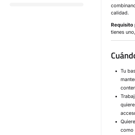
combinand
calidad.
Requisito 
tienes uno
Cuándo
Tu bas
manten
conten
Trabaj
quiere
acces
Quiere
como s