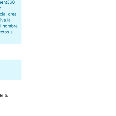
ment360
n
cia: crea
iva la
el nombre
ctos si
de tu