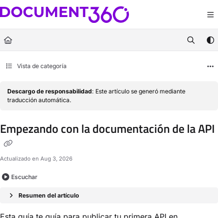
Documentation Index
Fetch the complete documentation index at:
https://docs.document360.com/llm
Use this file to discover all available pages before exploring further.
Vista de categoría
Descargo de responsabilidad
: Este artículo se generó mediante
traducción automática.
Empezando con la documentación de la API
Actualizado en
Aug 3, 2026
Escuchar
Resumen del artículo
Esta guía te guía para publicar tu primera
API
en