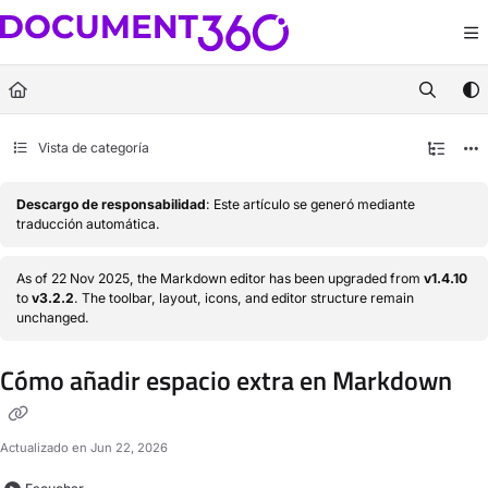
Documentation Index
Fetch the complete documentation index at:
https://docs.document360.com/llm
Use this file to discover all available pages before exploring further.
Vista de categoría
Descargo de responsabilidad
: Este artículo se generó mediante
traducción automática.
As of 22 Nov 2025, the Markdown editor has been upgraded from
v1.4.10
to
v3.2.2
. The toolbar, layout, icons, and editor structure remain
unchanged.
Cómo añadir espacio extra en Markdown
Actualizado en
Jun 22, 2026