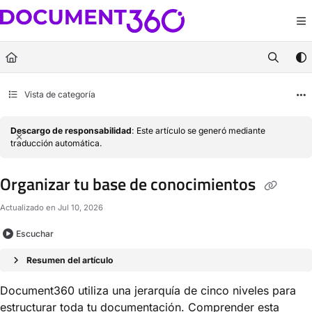
Documentation Index
Fetch the complete documentation index at:
https://docs.document360.com/llm
Use this file to discover all available pages before exploring further.
Vista de categoría
Descargo de responsabilidad
: Este artículo se generó mediante
traducción automática.
Organizar tu base de conocimientos
Actualizado en
Jul 10, 2026
Escuchar
Resumen del artículo
Document360 utiliza una jerarquía de cinco niveles para
estructurar toda tu documentación. Comprender esta