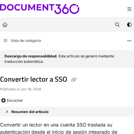
Documentation Index
Fetch the complete documentation index at:
https://docs.document360.com/llm
Use this file to discover all available pages before exploring further.
Vista de categoría
Descargo de responsabilidad
: Este artículo se generó mediante
traducción automática.
Convertir lector a SSO
Publicado el Jun 18, 2026
Escuchar
Resumen del artículo
Convertir un lector en una cuenta SSO traslada su
autenticación desde el inicio de sesión integrado de