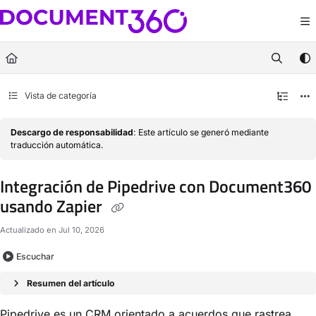
Documentation Index
Fetch the complete documentation index at:
https://docs.document360.com/llm
Use this file to discover all available pages before exploring further.
Vista de categoría
Descargo de responsabilidad
: Este artículo se generó mediante
traducción automática.
Integración de Pipedrive con Document360
usando Zapier
Actualizado en
Jul 10, 2026
Escuchar
Resumen del artículo
Pipedrive es un CRM orientado a acuerdos que rastrea