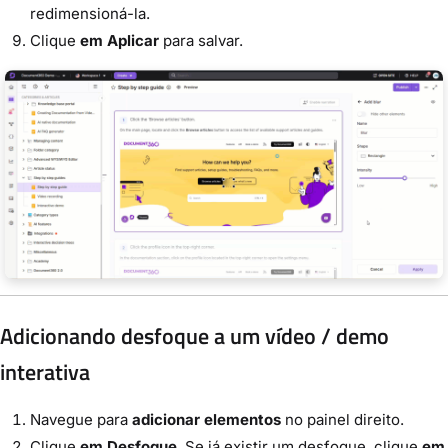
redimensioná-la.
Clique
em Aplicar
para salvar.
Adicionando desfoque a um vídeo / demo
interativa
Navegue para
adicionar elementos
no painel direito.
Clique
em Desfoque
. Se já existir um desfoque, clique
em