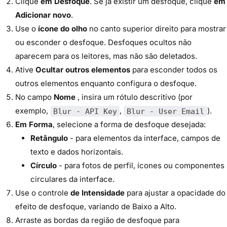
Clique
em Desfoque
. Se já existir um desfoque, clique
em
Adicionar novo
.
Use o
ícone do olho
no canto superior direito para mostrar
ou esconder o desfoque. Desfoques ocultos não
aparecem para os leitores, mas não são deletados.
Ative
Ocultar outros elementos
para esconder todos os
outros elementos enquanto configura o desfoque.
No campo
Nome
, insira um rótulo descritivo (por
exemplo,
,
).
Blur - API Key
Blur - User Email
Em Forma
, selecione a forma de desfoque desejada:
Retângulo
- para elementos da interface, campos de
texto e dados horizontais.
Círculo
- para fotos de perfil, ícones ou componentes
circulares da interface.
Use o controle
de Intensidade
para ajustar a opacidade do
efeito de desfoque, variando de Baixo a Alto.
Arraste as bordas da região de desfoque para