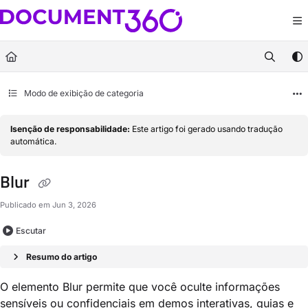
Documentation Index
Fetch the complete documentation index at:
https://docs.document360.com/llm
Use this file to discover all available pages before exploring further.
Modo de exibição de categoria
Isenção de responsabilidade:
Este artigo foi gerado usando tradução
automática.
Blur
Publicado em Jun 3, 2026
Escutar
Resumo do artigo
O elemento Blur permite que você oculte informações
sensíveis ou confidenciais em demos interativas, guias e