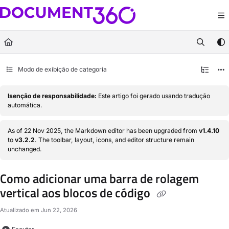
Documentation Index
Fetch the complete documentation index at:
https://docs.document360.com/llm
Use this file to discover all available pages before exploring further.
Modo de exibição de categoria
Isenção de responsabilidade:
Este artigo foi gerado usando tradução
automática.
As of 22 Nov 2025, the Markdown editor has been upgraded from
v1.4.10
to
v3.2.2
. The toolbar, layout, icons, and editor structure remain
unchanged.
Como adicionar uma barra de rolagem
vertical aos blocos de código
Atualizado em
Jun 22, 2026