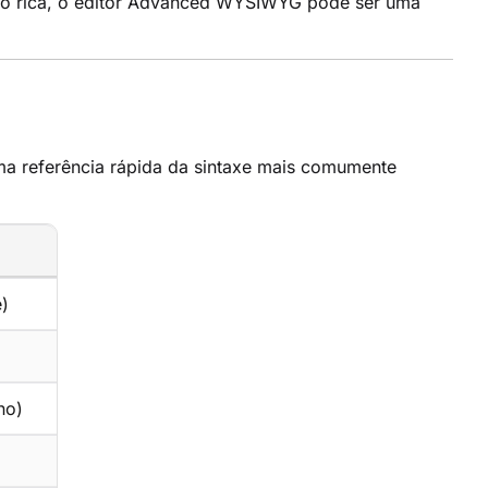
ção rica, o editor Advanced WYSIWYG pode ser uma
ma referência rápida da sintaxe mais comumente
)
no)