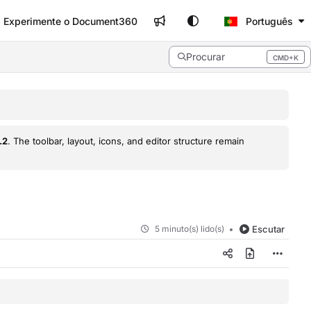
Experimente o Document360
Português
Procurar
CMD+K
Press CMD+K to open search
.2
. The toolbar, layout, icons, and editor structure remain
5 minuto(s) lido(s)
Escutar