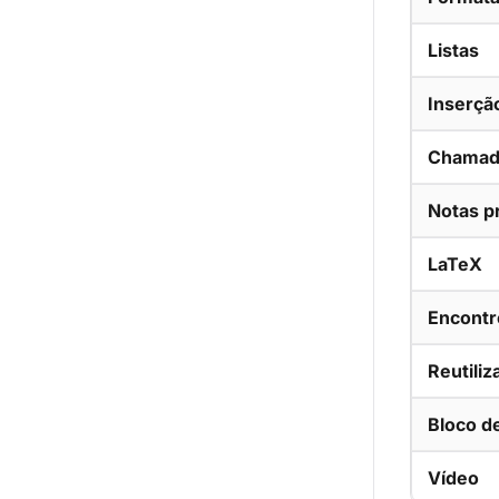
Listas
Inserçã
Chamad
Notas p
LaTeX
Encontr
Reutili
Bloco d
Vídeo