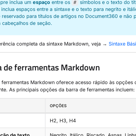
pre inclua um
espaço
entre os
símbolos e o texto do tí
#
inclua espaços entre a sintaxe e o texto para negrito e itá
 reservado para títulos de artigos no Document360 e não 
a cabeçalhos de seção.
ferência completa da sintaxe Markdown, veja →
Sintaxe Bá
a de ferramentas Markdown
 ferramentas Markdown oferece acesso rápido às opções de
e. As principais opções da barra de ferramentas incluem:
OPÇÕES
H2, H3, H4
ção de texto
Negrito, Itálico, Riscado, Aspas, Linh