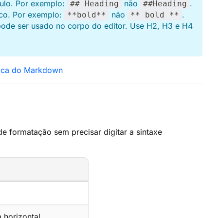
tulo. Por exemplo:
não
.
## Heading
##Heading
lico. Por exemplo:
não
.
**bold**
** bold **
pode ser usado no corpo do editor. Use H2, H3 e H4
sica do Markdown
 formatação sem precisar digitar a sintaxe
a horizontal