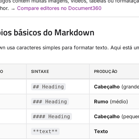
rtigos contêm muitas imagens, vídeos, tabelas ou formata
lhor. →
Compare editores no Document360
pios básicos do Markdown
 usa caracteres simples para formatar texto. Aqui está u
TO
SINTAXE
PRODUÇÃO
Cabeçalho
(grande
## Heading
Rumo
(médio)
### Heading
Cabeçalho
(peque
#### Heading
Texto
**text**