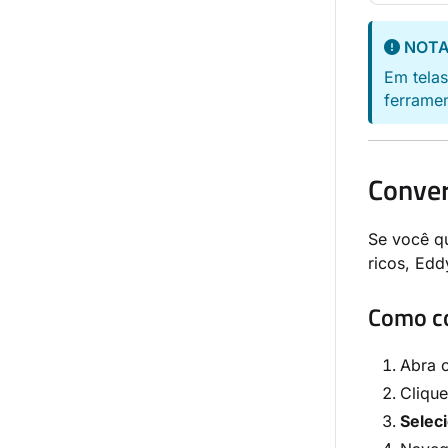
NOT
Em tela
ferramen
Conver
Se você q
ricos, Edd
Como c
Abra o
Cliqu
Selec