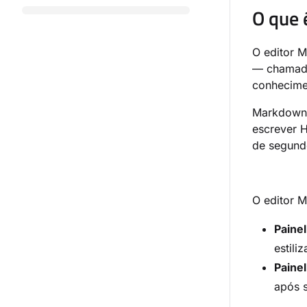
O que 
O editor M
— chamado
conhecime
Markdown 
escrever 
de segundo
O editor 
Paine
estili
Painel
após s