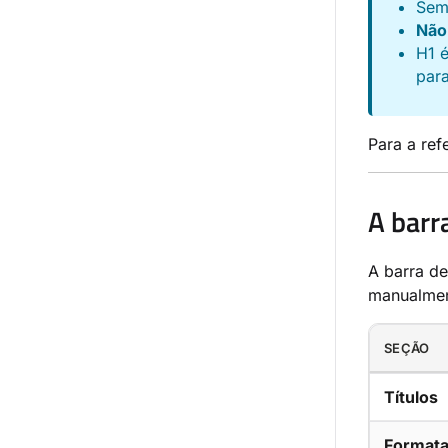
Sem
Não
H1 é
par
Para a re
A barr
A barra de
manualment
SEÇÃO
Títulos
Formata