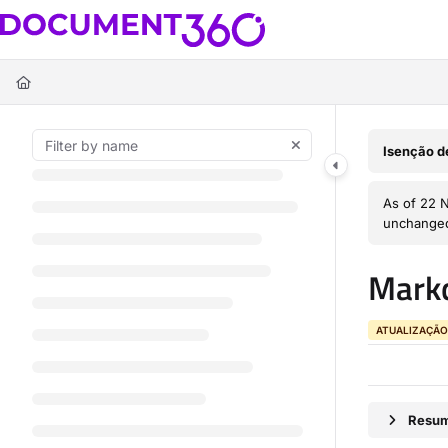
Documentation Index
Fetch the complete documentation index at:
https://docs.document360.c
Use this file to discover all available pages before exploring further.
Isenção d
As of 22 
unchange
Mark
ATUALIZAÇÃO
Resum