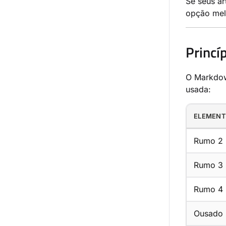
Se seus a
opção me
Princí
O Markdown
usada:
ELEMEN
Rumo 2
Rumo 3
Rumo 4
Ousado