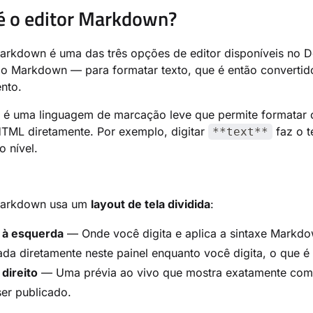
é o editor Markdown?
arkdown é uma das três opções de editor disponíveis no Do
 Markdown — para formatar texto, que é então convertid
nto.
é uma linguagem de marcação leve que permite formatar c
HTML diretamente. Por exemplo, digitar
faz o 
**text**
 nível.
Markdown usa um
layout de tela dividida
:
l à esquerda
— Onde você digita e aplica a sintaxe Markdo
zada diretamente neste painel enquanto você digita, o qu
 direito
— Uma prévia ao vivo que mostra exatamente como 
er publicado.