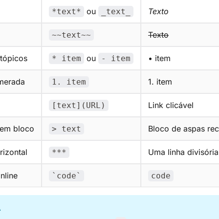
ou
Texto
*text*
_text_
Texto
~~text~~
 tópicos
ou
• item
* item
- item
umerada
1. item
1. item
Link clicável
[text](URL)
 em bloco
Bloco de aspas re
> text
rizontal
Uma linha divisória
***
nline
`code`
code
A