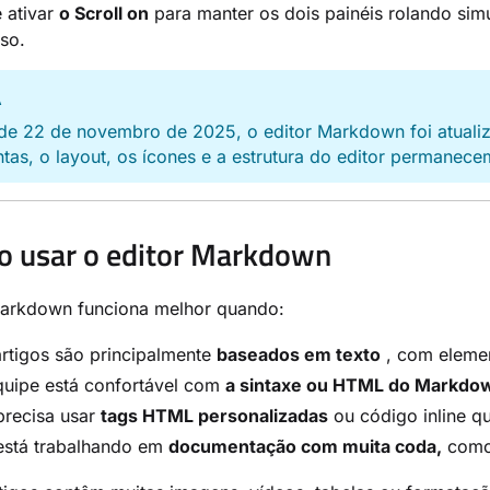
 ativar
o Scroll on
para manter os dois painéis rolando si
so.
A
 de 22 de novembro de 2025, o editor Markdown foi atualiz
tas, o layout, os ícones e a estrutura do editor permanece
 usar o editor Markdown
Markdown funciona melhor quando:
rtigos são principalmente
baseados em texto
, com elemen
quipe está confortável com
a sintaxe ou HTML do Markdo
precisa usar
tags HTML personalizadas
ou código inline 
está trabalhando em
documentação com muita coda,
como 