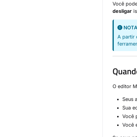
Você pode
desligar
is
NOT
A partir
ferramen
Quando
O editor 
Seus a
Sua e
Você 
Você 