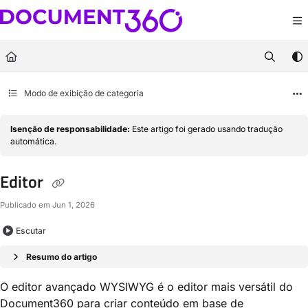
Documentation Index
Fetch the complete documentation index at:
https://docs.document360.com/llm
Use this file to discover all available pages before exploring further.
Modo de exibição de categoria
Isenção de responsabilidade:
Este artigo foi gerado usando tradução
automática.
Editor
Publicado em Jun 1, 2026
Escutar
Resumo do artigo
O editor avançado WYSIWYG é o editor mais versátil do
Document360 para criar conteúdo em base de