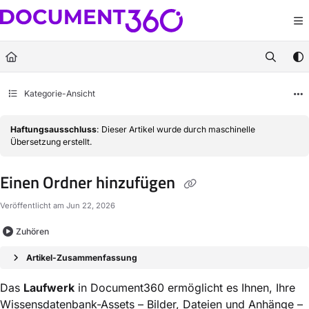
Documentation Index
Fetch the complete documentation index at:
https://docs.document360.com/llm
Use this file to discover all available pages before exploring further.
Kategorie-Ansicht
Haftungsausschluss
: Dieser Artikel wurde durch maschinelle
Übersetzung erstellt.
Einen Ordner hinzufügen
Veröffentlicht am Jun 22, 2026
Zuhören
Artikel-Zusammenfassung
Das
Laufwerk
in Document360 ermöglicht es Ihnen, Ihre
Wissensdatenbank-Assets – Bilder, Dateien und Anhänge –