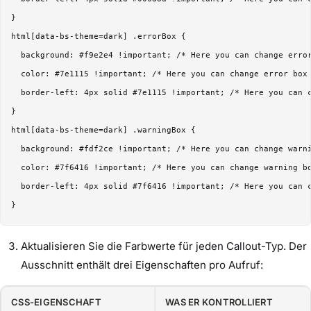
}

html[data-bs-theme=dark] .errorBox {

  background: #f9e2e4 !important; /* Here you can change error
  color: #7e1115 !important; /* Here you can change error box 
  border-left: 4px solid #7e1115 !important; /* Here you can c
}

html[data-bs-theme=dark] .warningBox {

  background: #fdf2ce !important; /* Here you can change warni
  color: #7f6416 !important; /* Here you can change warning bo
  border-left: 4px solid #7f6416 !important; /* Here you can c
Aktualisieren Sie die Farbwerte für jeden Callout-Typ. Der
Ausschnitt enthält drei Eigenschaften pro Aufruf:
CSS-EIGENSCHAFT
WAS ER KONTROLLIERT