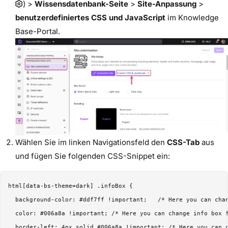
) >
Wissensdatenbank-Seite
>
Site-Anpassung
>
benutzerdefiniertes CSS und JavaScript
im Knowledge
Base-Portal.
Wählen Sie im linken Navigationsfeld den
CSS-Tab
aus
und fügen Sie folgenden CSS-Snippet ein:
html[data-bs-theme=dark] .infoBox {

  background-color: #ddf7ff !important;   /* Here you can chan
  color: #006a8a !important; /* Here you can change info box f
  border-left: 4px solid #006a8a !important; /* Here you can c