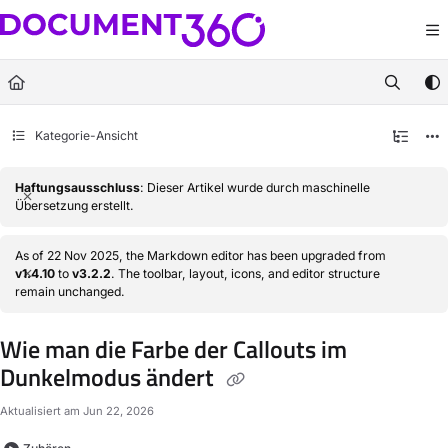
Documentation Index
Fetch the complete documentation index at:
https://docs.document360.com/llm
Use this file to discover all available pages before exploring further.
Kategorie-Ansicht
Haftungsausschluss
: Dieser Artikel wurde durch maschinelle
Übersetzung erstellt.
As of 22 Nov 2025, the Markdown editor has been upgraded from
v1.4.10
to
v3.2.2
. The toolbar, layout, icons, and editor structure
remain unchanged.
Wie man die Farbe der Callouts im
Dunkelmodus ändert
Aktualisiert am
Jun 22, 2026