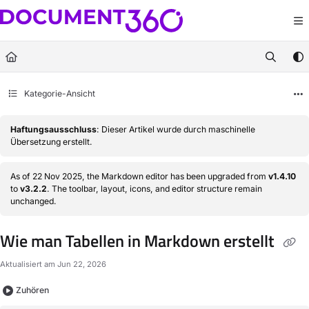
Documentation Index
Fetch the complete documentation index at:
https://docs.document360.com/llm
Use this file to discover all available pages before exploring further.
Kategorie-Ansicht
Haftungsausschluss
: Dieser Artikel wurde durch maschinelle
Übersetzung erstellt.
As of 22 Nov 2025, the Markdown editor has been upgraded from
v1.4.10
to
v3.2.2
. The toolbar, layout, icons, and editor structure remain
unchanged.
Wie man Tabellen in Markdown erstellt
Aktualisiert am
Jun 22, 2026
Zuhören