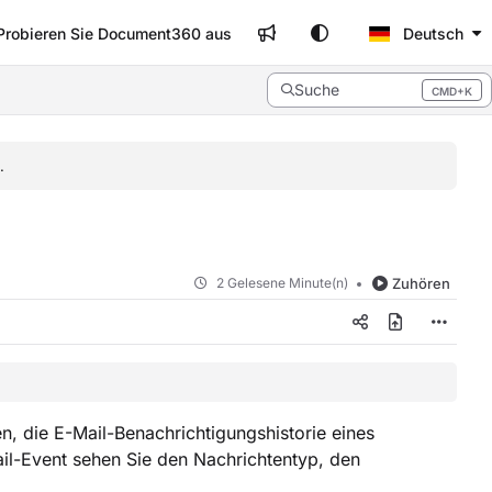
Probieren Sie Document360 aus
Deutsch
Suche
CMD+K
Press CMD+K to open search
.
2 Gelesene Minute(n)
Zuhören
n, die E-Mail-Benachrichtigungshistorie eines
ail-Event sehen Sie den Nachrichtentyp, den