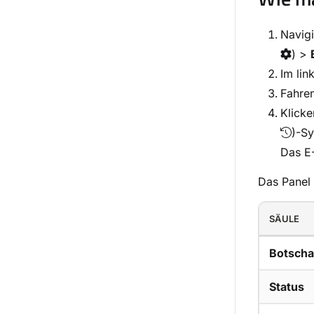
Navig
) >
Im lin
Fahren
Klicke
)-Sy
Das E-
Das Panel 
SÄULE
Botscha
Status