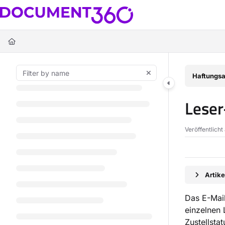
Documentation Index
Fetch the complete documentation index at:
https://docs.document360.c
Use this file to discover all available pages before exploring further.
Haftungsa
Leser
Veröffentlicht
Artik
Das E-Mail
einzelnen 
Zustellsta