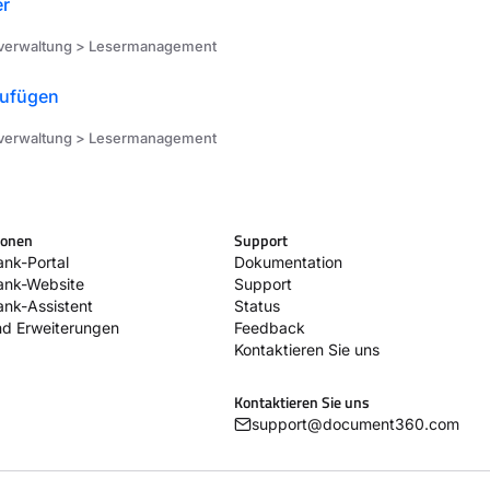
er
verwaltung > Lesermanagement
zufügen
verwaltung > Lesermanagement
ionen
Support
nk-Portal
Dokumentation
ank-Website
Support
nk-Assistent
Status
nd Erweiterungen
Feedback
Kontaktieren Sie uns
Kontaktieren Sie uns
r
support@document360.com