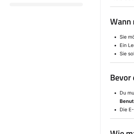
Wann m
Sie mö
Ein Le
Sie so
Bevor 
Du mu
Benut
Die E-
Wie ma