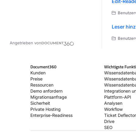
Edit-Read
Benutzer
Leser hin
Benutzer
Angetrieben von
Document360
Wichtigste Funkt
Kunden
Wissensdatenba
Preise
Wissensdatenb
Ressourcen
Wissensdatenba
Demo anfordern
Integrationen u
Migrationsanfrage
Plattform-API
Sicherheit
Analysen
Private Hosting
Workflow
Enterprise-Readiness
Ticket Deflecto
Drive
SEO