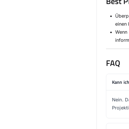
Best P
Überpr
einen 
Wenn e
inform
FAQ
Kann ich
Nein. D
Projekt