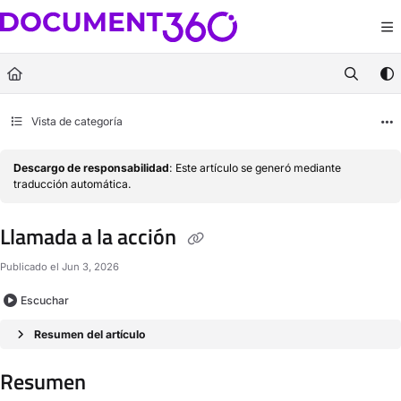
Documentation Index
Fetch the complete documentation index at:
https://docs.document360.com/llm
Use this file to discover all available pages before exploring further.
Vista de categoría
Descargo de responsabilidad
: Este artículo se generó mediante
traducción automática.
Llamada a la acción
Publicado el Jun 3, 2026
Escuchar
Resumen del artículo
Resumen