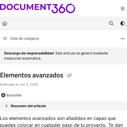
Documentation Index
Fetch the complete documentation index at:
https://docs.document360.com/llm
Use this file to discover all available pages before exploring further.
Vista de categoría
Descargo de responsabilidad
: Este artículo se generó mediante
traducción automática.
Elementos avanzados
Publicado el Jun 3, 2026
Escuchar
Resumen del artículo
Los elementos avanzados son añadidos en capas que
puedes colocar en cualquier paso de tu proyecto. Te dan