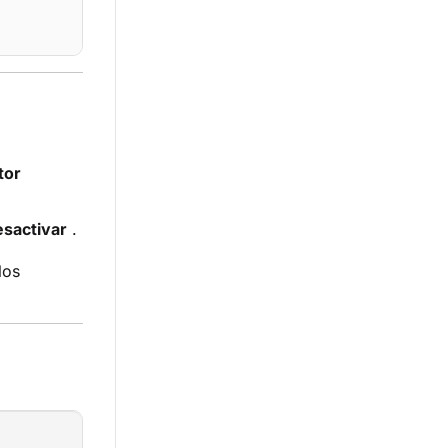
tor
esactivar
.
los