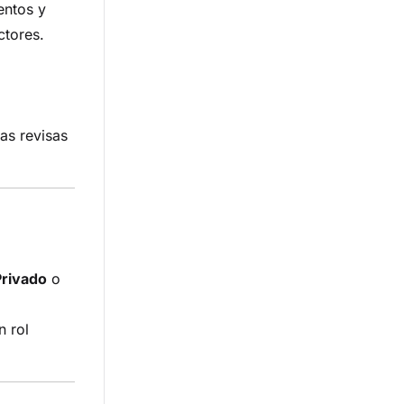
entos y
ctores.
as revisas
Privado
o
n rol