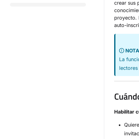
crear sus 
conocimien
proyecto. 
auto-inscr
NOT
La funci
lectore
Cuándo
Habilitar 
Quiere
invita