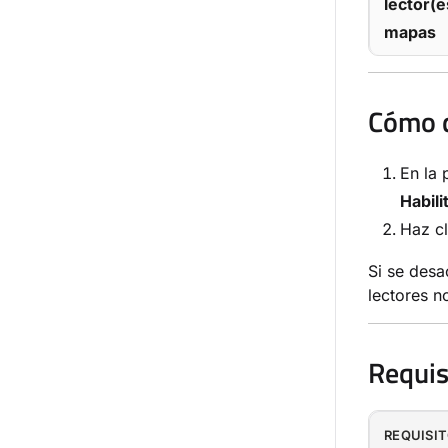
lector(e
mapas
Cómo d
En la
Habili
Haz c
Si se desa
lectores n
Requis
REQUISI