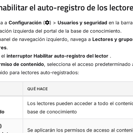
abilitar el auto-registro de los lector
ga a
Configuración
(
) >
Usuarios y seguridad
en la barra
ción izquierda del portal de la base de conocimiento.
panel de navegación izquierdo, navega a
Lectores y grupo
res
.
 el
interruptor Habilitar auto-registro del lector
.
rmiso de contenido
, selecciona el acceso predeterminado 
ido para lectores auto-registrados:
QUÉ HACE
Los lectores pueden acceder a todo el conteni
do
base de conocimiento
)
Se aplicarán los permisos de acceso al conten