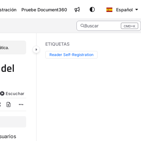
stración
Pruebe Document360
Español
Buscar
CMD+K
Press CMD+K to open search
ETIQUETAS
tica.
Reader Self-Registration
 del
Escuchar
suarios