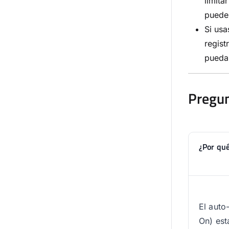
limita
puedes
Si usa
regist
pueda
Pregun
¿Por qué
El auto
On) est