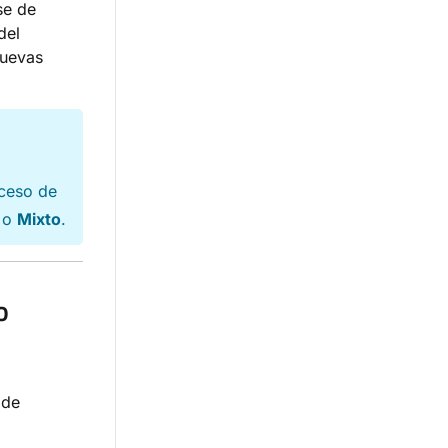
se de
del
nuevas
cceso de
o
Mixto
.
o
 de