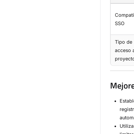
Compati
SSO
Tipo de
acceso a
proyect
Mejore
Establ
regist
automá
Utiliz