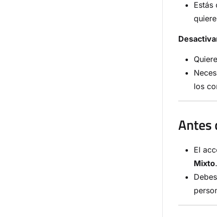
Estás
quiere
Desactiva
Quiere
Necesi
los co
Antes 
El acc
Mixto
Debes 
perso