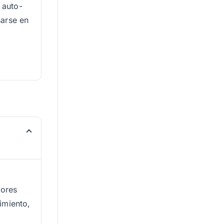
 auto-
sarse en
tores
imiento,