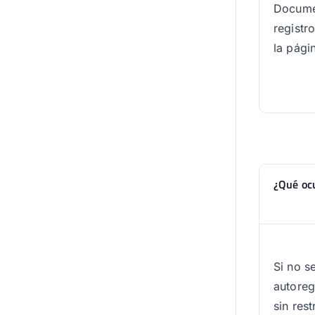
Documen
registr
la pági
¿Qué ocu
Si no s
autoreg
sin res