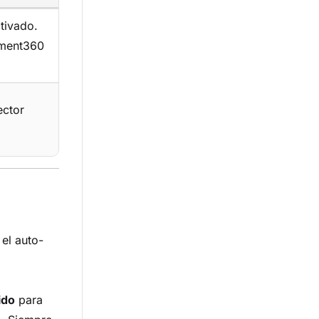
tivado.
ument360
ector
el auto-
ido
para