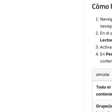
Cómo h
Nave
navega
En el 
Lecto
Activa
En
Pe
conten
OPCIÓN
Todo el
conteni
Grupo(s