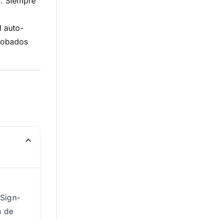
o. Siempre
l auto-
probados
 Sign-
n de