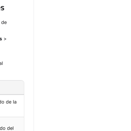
es
 de
s
>
al
do de la
ido del