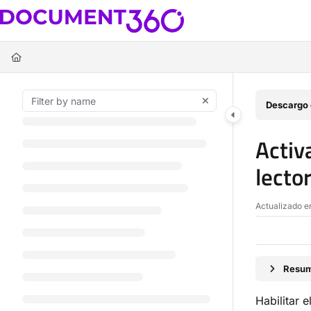
Documentation Index
Fetch the complete documentation index at:
https://docs.document360.c
Use this file to discover all available pages before exploring further.
Descargo 
Activ
lecto
Actualizado 
Resum
Habilitar 