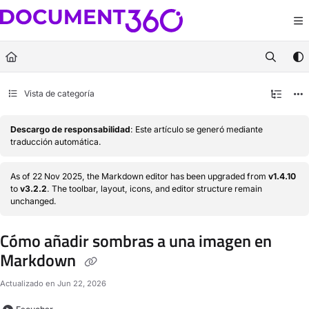
Documentation Index
Fetch the complete documentation index at:
https://docs.document360.com/llm
Use this file to discover all available pages before exploring further.
Vista de categoría
Descargo de responsabilidad
: Este artículo se generó mediante
traducción automática.
As of 22 Nov 2025, the Markdown editor has been upgraded from
v1.4.10
to
v3.2.2
. The toolbar, layout, icons, and editor structure remain
unchanged.
Cómo añadir sombras a una imagen en
Markdown
Actualizado en
Jun 22, 2026