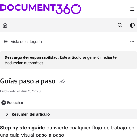
Documentation Index
Fetch the complete documentation index at:
https://docs.document360.com/llm
Use this file to discover all available pages before exploring further.
Vista de categoría
Descargo de responsabilidad
: Este artículo se generó mediante
traducción automática.
Guías paso a paso
Publicado el Jun 3, 2026
Escuchar
Resumen del artículo
Step by step guide
convierte cualquier flujo de trabajo en
una guía visual paso a paso.