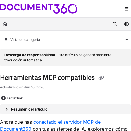
Documentation Index
Fetch the complete documentation index at:
https://docs.document360.com/llm
Use this file to discover all available pages before exploring further.
Vista de categoría
Descargo de responsabilidad
: Este artículo se generó mediante
traducción automática.
Herramientas MCP compatibles
Actualizado en
Jun 18, 2026
Escuchar
Resumen del artículo
Ahora que has
conectado el servidor MCP de
Document360
con tus asistentes de IA, exploremos cómo