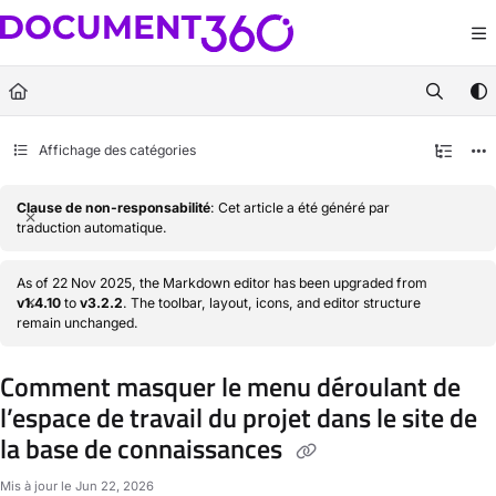
Documentation Index
Fetch the complete documentation index at:
https://docs.document360.com/llm
Use this file to discover all available pages before exploring further.
Affichage des catégories
Clause de non-responsabilité
: Cet article a été généré par
traduction automatique.
As of 22 Nov 2025, the Markdown editor has been upgraded from
v1.4.10
to
v3.2.2
. The toolbar, layout, icons, and editor structure
remain unchanged.
Comment masquer le menu déroulant de
l’espace de travail du projet dans le site de
la base de connaissances
Mis à jour le
Jun 22, 2026