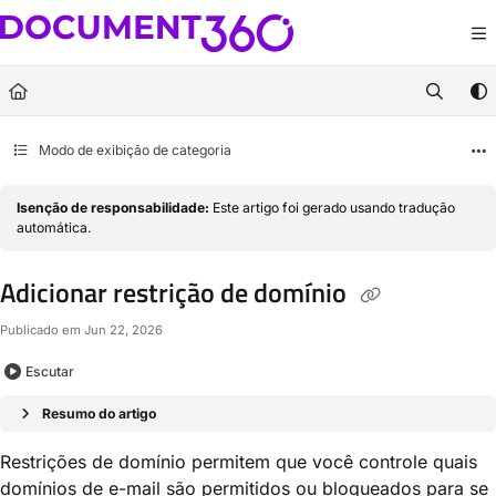
Documentation Index
Fetch the complete documentation index at:
https://docs.document360.com/llm
Use this file to discover all available pages before exploring further.
Modo de exibição de categoria
Isenção de responsabilidade:
Este artigo foi gerado usando tradução
automática.
Adicionar restrição de domínio
Publicado em Jun 22, 2026
Escutar
Resumo do artigo
Restrições de domínio permitem que você controle quais
domínios de e-mail são permitidos ou bloqueados para se