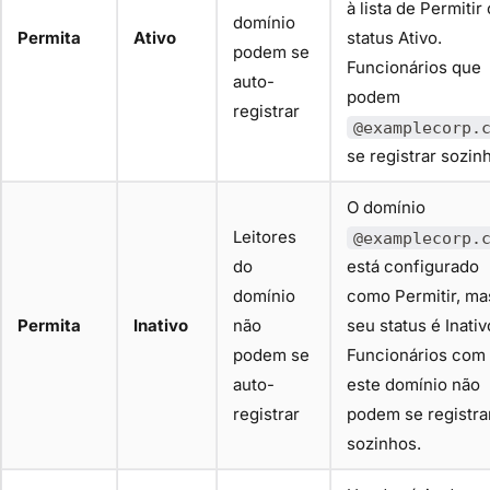
à lista de Permitir 
domínio
Permita
Ativo
status Ativo.
podem se
Funcionários que
auto-
podem
registrar
@examplecorp.
se registrar sozin
O domínio
Leitores
@examplecorp.
do
está configurado
domínio
como Permitir, ma
Permita
Inativo
não
seu status é Inativ
podem se
Funcionários com
auto-
este domínio não
registrar
podem se registra
sozinhos.