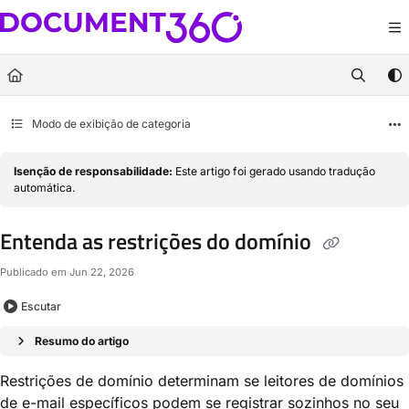
Documentation Index
Fetch the complete documentation index at:
https://docs.document360.com/llm
Use this file to discover all available pages before exploring further.
Modo de exibição de categoria
Isenção de responsabilidade:
Este artigo foi gerado usando tradução
automática.
Entenda as restrições do domínio
Publicado em Jun 22, 2026
Escutar
Resumo do artigo
Restrições de domínio determinam se leitores de domínios
de e-mail específicos podem se registrar sozinhos no seu