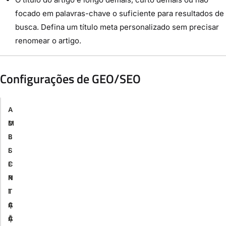
focado em palavras-chave o suficiente para resultados de
busca. Defina um título meta personalizado sem precisar
renomear o artigo.
Configurações de GEO/SEO
A
M
D
B
E
I
S
E
C
N
R
T
I
A
Ç
Ç
Ã