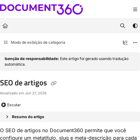
Documentation Index
Fetch the complete documentation index at:
https://docs.document360.com/llm
Use this file to discover all available pages before exploring further.
Modo de exibição de categoria
Isenção de responsabilidade:
Este artigo foi gerado usando tradução
automática.
SEO de artigos
Atualizado em
Jun 27, 2026
Escutar
Resumo do artigo
O SEO de artigos no Document360 permite que você
configure um metatítulo, slug e meta-descrição para cada