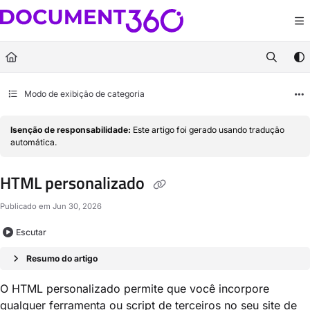
Documentation Index
Fetch the complete documentation index at:
https://docs.document360.com/llm
Use this file to discover all available pages before exploring further.
Modo de exibição de categoria
Isenção de responsabilidade:
Este artigo foi gerado usando tradução
automática.
HTML personalizado
Publicado em Jun 30, 2026
Escutar
Resumo do artigo
O HTML personalizado permite que você incorpore
qualquer ferramenta ou script de terceiros no seu site de