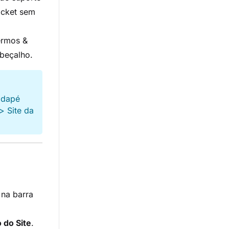
icket sem
ermos &
abeçalho.
odapé
 >
Site da
na barra
 do Site
.