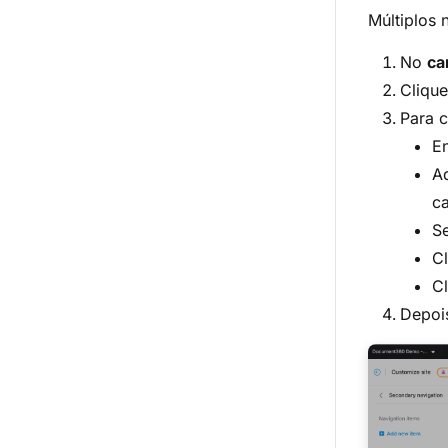
Múltiplos 
No
ca
Cliqu
Para 
E
Ad
c
S
C
C
Depois