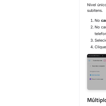
Nível únic
subitens.
No
ca
No c
telefo
Selec
Cliqu
Múltipl