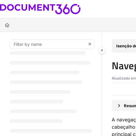
Documentation Index
Fetch the complete documentation index at:
https://docs.document360.c
Use this file to discover all available pages before exploring further.
Isenção d
Nave
Atualizado e
Resum
A navegaç
cabeçalho
principal 