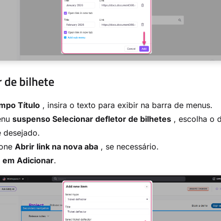
 de bilhete
mpo Título
, insira o texto para exibir na barra de menus.
enu
suspenso Selecionar defletor de bilhetes
, escolha o d
e desejado.
ione
Abrir link na nova aba
, se necessário.
e
em Adicionar
.