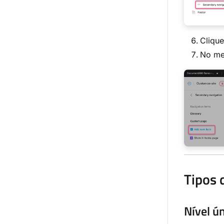
Cliqu
No m
Tipos 
Nível ú