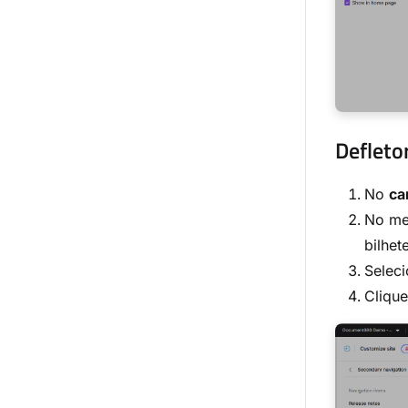
Defletor
No
ca
No m
bilhet
Selec
Cliqu