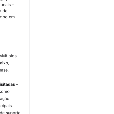
ionais –
a de
empo em
Múltiplos
aixo,
ease,
isitadas
–
 como
gação
cipais.
 de suporte