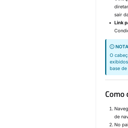
direta
sair d
Link 
Condiç
NOT
O cabeç
exibidos
base de
Como c
Naveg
de na
No pa