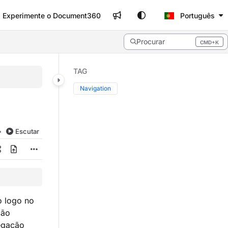
Experimente o Document360
Português
Procurar
CMD+K
Press CMD+K to open search
TAG
Navigation
Escutar
o logo no
ção
vegação