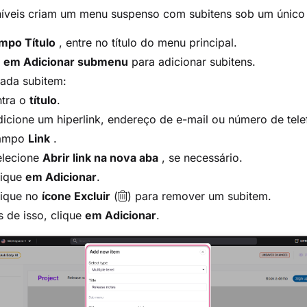
níveis criam um menu suspenso com subitens sob um único 
mpo Título
, entre no título do menu principal.
e
em Adicionar submenu
para adicionar subitens.
cada subitem:
ntra o
título
.
icione um hiperlink, endereço de e-mail ou número de tel
ampo
Link
.
elecione
Abrir link na nova aba
, se necessário.
lique
em Adicionar
.
lique no
ícone Excluir
(
) para remover um subitem.
 de isso, clique
em Adicionar
.