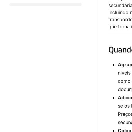
secundária
incluindo
transbord
que torna 
Quando
Agrup
nívei
como 
docum
Adici
se os 
Preço
secun
Coloq