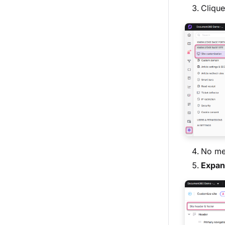
Cliqu
No me
Expan