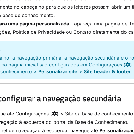
mente no cabeçalho para que os leitores possam abrir um t
a base de conhecimento.
para uma página personalizada
- apareça uma página de T
ões, Política de Privacidade ou Contato diretamente do c
A
alho, a navegação primária, a navegação secundária e o r
 na página inicial são configurados em
Configurações
(
)
 conhecimento
>
Personalizar site
>
Site header & footer
.
onfigurar a navegação secundária
ue até
Configurações
(
) >
Site da base de conhecimento
vegação à esquerda do portal da Base de Conhecimento.
inel de navegação à esquerda, navegue até
Personalização