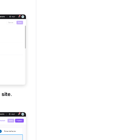
 site
.