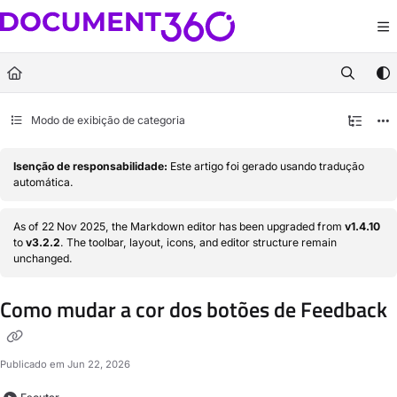
Documentation Index
Fetch the complete documentation index at:
https://docs.document360.com/llm
Use this file to discover all available pages before exploring further.
Modo de exibição de categoria
Isenção de responsabilidade:
Este artigo foi gerado usando tradução
automática.
As of 22 Nov 2025, the Markdown editor has been upgraded from
v1.4.10
to
v3.2.2
. The toolbar, layout, icons, and editor structure remain
unchanged.
Como mudar a cor dos botões de Feedback
Publicado em Jun 22, 2026