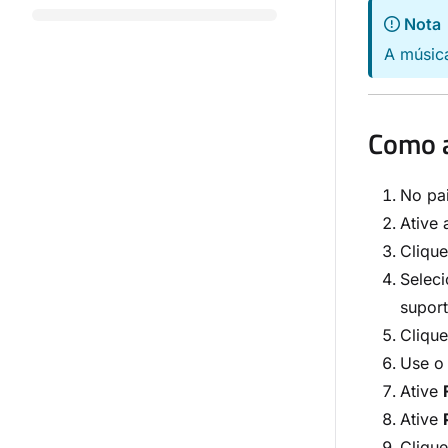
Nota
A músic
Como a
No pai
Ative
Cliqu
Seleci
supor
Cliqu
Use 
Ative
Ative
Cliqu