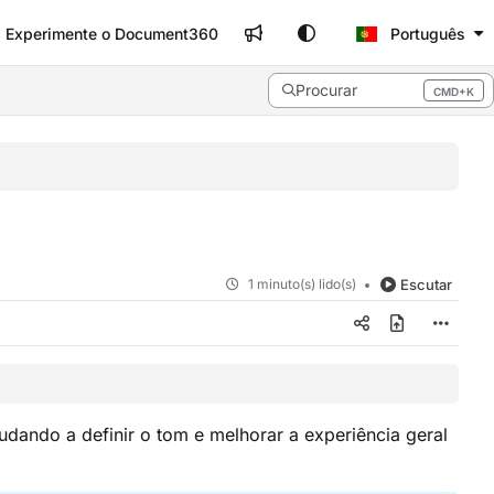
Experimente o Document360
Português
Procurar
CMD+K
Press CMD+K to open search
1 minuto(s) lido(s)
Escutar
udando a definir o tom e melhorar a experiência geral