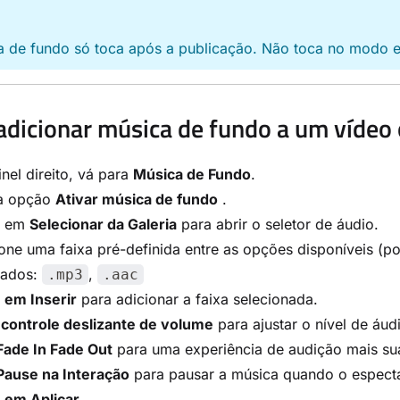
a de fundo só toca após a publicação. Não toca no modo e
dicionar música de fundo a um vídeo 
nel direito, vá para
Música de Fundo
.
 a opção
Ativar música de fundo
.
e em
Selecionar da Galeria
para abrir o seletor de áudio.
one uma faixa pré-definida entre as opções disponíveis (p
tados:
,
.mp3
.aac
e
em Inserir
para adicionar a faixa selecionada.
o
controle deslizante de volume
para ajustar o nível de áud
Fade In Fade Out
para uma experiência de audição mais su
Pause na Interação
para pausar a música quando o especta
e
em Aplicar
.