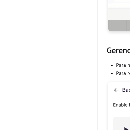
Gerenc
Para m
Para 