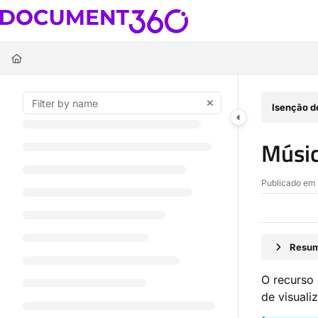
Documentation Index
Fetch the complete documentation index at:
https://docs.document360.c
Use this file to discover all available pages before exploring further.
Isenção d
Músi
Publicado em 
Resum
O recurso 
de visuali