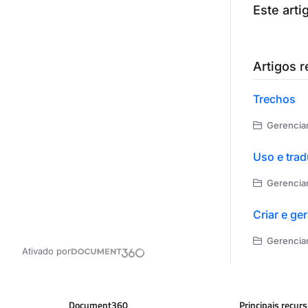
Este artig
Artigos 
Trechos
Gerencian
Uso e trad
Gerencian
Criar e ge
Gerencian
Ativado por
Document360
Principais recur