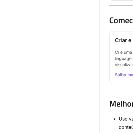
Comece
Criar e
Crie uma 
linguagem
visualiza
Saiba ma
Melhor
Use v
conteú