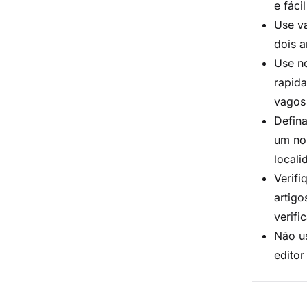
e fácil
Use v
dois a
Use no
rapid
vagos 
Defina
um nom
local
Verifi
artigo
verifi
Não us
editor