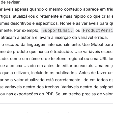
 de revisar.
ariáveis apenas quando o mesmo conteúdo aparece em três
rtigos, atualizá-los diretamente é mais rápido do que criar 
mes descritivos e específicos. Nomeie as variáveis para q
amente. Por exemplo,
ou
SupportEmail
ProductVers
atrasam a autoria e levam à inserção da variável errada.
 o escopo da linguagem intencionalmente. Use Global para
e de produto que nunca é traduzido. Use variáveis especí
idade, como um número de telefone regional ou uma URL lo
que a coluna Usado em antes de editar ou excluir. Uma edi
s que a utilizam, incluindo os publicados. Antes de fazer u
car se o valor atualizado está corretamente lido em todos o
e variáveis dentro dos trechos. Variáveis dentro de snipp
 ou nas exportações do PDF. Se um trecho precisa de valo