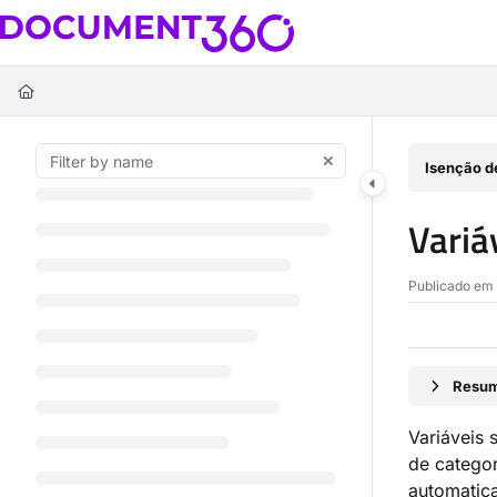
Documentation Index
Fetch the complete documentation index at:
https://docs.document360.c
Use this file to discover all available pages before exploring further.
Isenção d
Variá
Publicado em 
Resum
Variáveis 
de categor
automatic