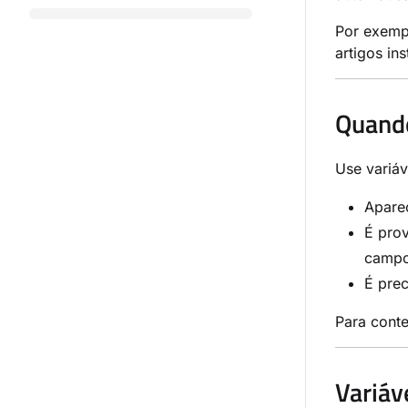
Por exempl
artigos in
Quando
Use variáv
Aparec
É pro
campo
É prec
Para cont
Variáv