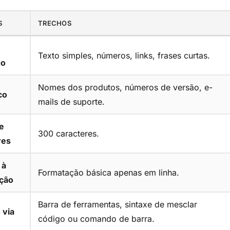
S
TRECHOS
Texto simples, números, links, frases curtas.
do
Nomes dos produtos, números de versão, e-
co
mails de suporte.
e
300 caracteres.
res
 à
Formatação básica apenas em linha.
ção
Barra de ferramentas, sintaxe de mesclar
 via
código ou comando de barra.