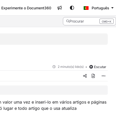
Experimente o Document360
Português
Procurar
CMD+K
Press CMD+K to open search
2 minuto(s) lido(s)
Escutar
m valor uma vez e inseri-lo em vários artigos e páginas
 lugar e todo artigo que o usa atualiza