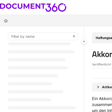
Documentation Index
Fetch the complete documentation index at:
https://docs.document360.c
Use this file to discover all available pages before exploring further.
Haftungsa
Akko
Veröffentlicht
Artik
Ein Akkord
zusammenz
um den Inh