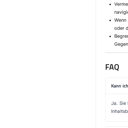
Vermei
navigi
Wenn d
oder d
Begren
Gegen
FAQ
Kann ic
Ja. Sie
Inhalts