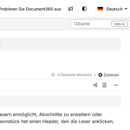
Probieren Sie Document360 aus
Deutsch
Suche
CMD+K
Press CMD+K to open search
.
3 Gelesene Minute(n)
Zuhören
esern ermöglicht, Abschnitte zu erweitern oder
onstück hat einen Header, den die Leser anklicken,