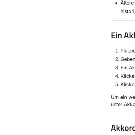
Ältere
histor
Ein Ak
Platzi
Geben
Ein Ak
Klicke
Klicke
Um ein wei
unter Akko
Akkor