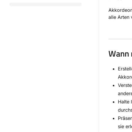
Akkordeons
alle Arten
Wann 
Erstel
Akkord
Verste
ander
Halte 
durch
Präsen
sie er