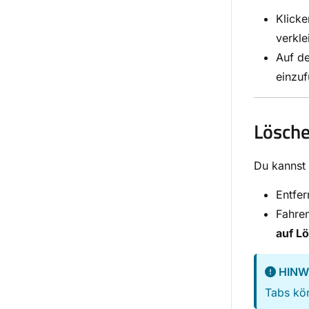
Klicke
verkle
Auf de
einzu
Lösche
Du kannst 
Entfer
Fahren
auf L
HINW
Tabs kö