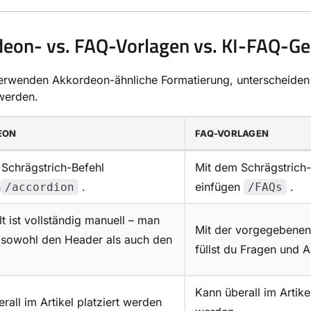
eon- vs. FAQ-Vorlagen vs. KI-FAQ-Ge
verwenden Akkordeon-ähnliche Formatierung, unterscheiden s
werden.
EON
FAQ-VORLAGEN
Schrägstrich-Befehl
Mit dem Schrägstrich-
n
.
einfügen
.
/accordion
/FAQs
lt ist vollständig manuell – man
Mit der vorgegebenen
 sowohl den Header als auch den
füllst du Fragen und 
Kann überall im Artikel
rall im Artikel platziert werden