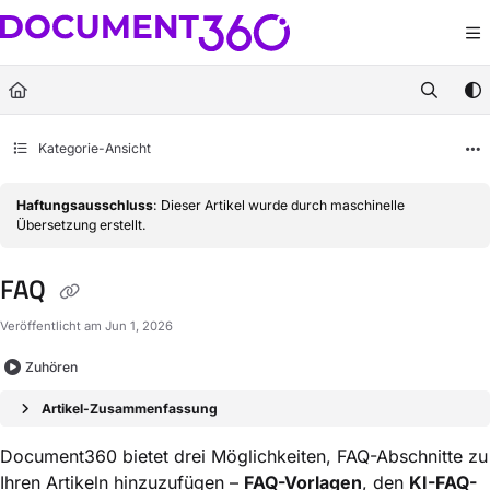
Documentation Index
Fetch the complete documentation index at:
https://docs.document360.com/llm
Use this file to discover all available pages before exploring further.
Kategorie-Ansicht
Haftungsausschluss
: Dieser Artikel wurde durch maschinelle
Übersetzung erstellt.
FAQ
Veröffentlicht am Jun 1, 2026
Zuhören
Artikel-Zusammenfassung
Document360 bietet drei Möglichkeiten, FAQ-Abschnitte zu
Ihren Artikeln hinzuzufügen –
FAQ-Vorlagen
, den
KI-FAQ-