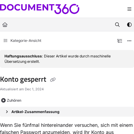
Documentation Index
Fetch the complete documentation index at:
https://docs.document360.com/llm
Use this file to discover all available pages before exploring further.
Kategorie-Ansicht
Haftungsausschluss
: Dieser Artikel wurde durch maschinelle
Übersetzung erstellt.
Konto gesperrt
Aktualisiert am
Dec 1, 2024
Zuhören
Artikel-Zusammenfassung
Wenn Sie fünfmal hintereinander versuchen, sich mit einem
falschen Passwort anzumelden, wird Ihr Konto aus