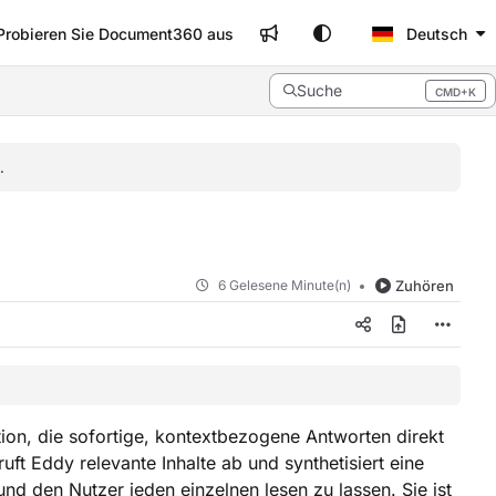
Probieren Sie Document360 aus
Deutsch
Suche
CMD+K
Press CMD+K to open search
.
6 Gelesene Minute(n)
Zuhören
on, die sofortige, kontextbezogene Antworten direkt
uft Eddy relevante Inhalte ab und synthetisiert eine
und den Nutzer jeden einzelnen lesen zu lassen. Sie ist