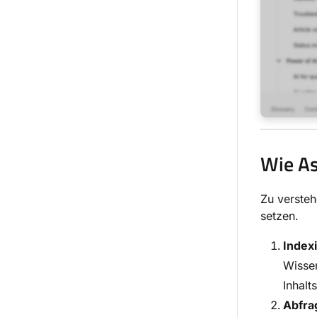
Wie As
Zu versteh
setzen.
Index
Wissen
Inhal
Abfra