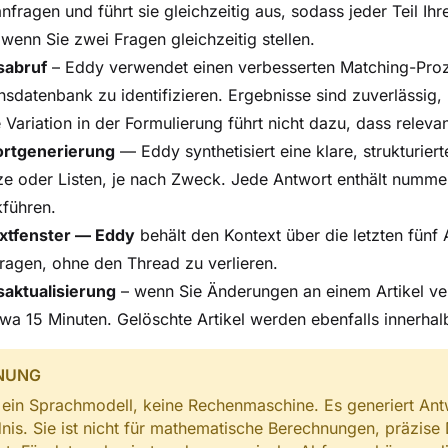
nfragen und führt sie gleichzeitig aus, sodass jeder Teil Ih
 wenn Sie zwei Fragen gleichzeitig stellen.
sabruf
– Eddy verwendet einen verbesserten Matching-Proze
sdatenbank zu identifizieren. Ergebnisse sind zuverlässig, 
e Variation in der Formulierung führt nicht dazu, dass relev
rtgenerierung
— Eddy synthetisiert eine klare, strukturie
e oder Listen, je nach Zweck. Jede Antwort enthält nummerier
führen.
xtfenster — Eddy
behält den Kontext über die letzten fünf
ragen, ohne den Thread zu verlieren.
saktualisierung
– wenn Sie Änderungen an einem Artikel verö
wa 15 Minuten. Gelöschte Artikel werden ebenfalls innerha
NUNG
 ein Sprachmodell, keine Rechenmaschine. Es generiert An
nis. Sie ist nicht für mathematische Berechnungen, präzise