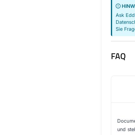
HINW
Ask Eddy
Datensch
Sie Frag
FAQ
Documen
und ste