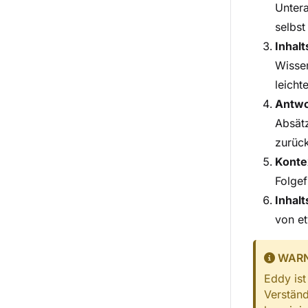
Untera
selbst
Inhalt
Wissen
leicht
Antwo
Absätz
zurück
Konte
Folgef
Inhalt
von et
WAR
Eddy ist
Verständ