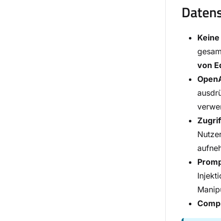
Datens
Keine
gesamm
von E
OpenA
ausdrü
verwe
Zugrif
Nutzer
aufneh
Promp
Injekt
Manipu
Compl