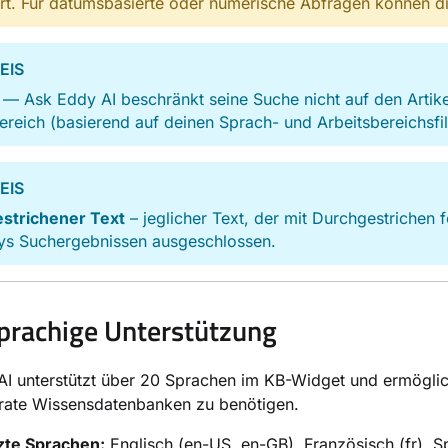
rt. Für datumsbasierte oder numerische Abfragen können di
EIS
— Ask Eddy AI beschränkt seine Suche nicht auf den Artike
ereich (basierend auf deinen Sprach- und Arbeitsbereichsfil
EIS
strichener Text
– jeglicher Text, der mit Durchgestrichen fo
ys Suchergebnissen ausgeschlossen.
rachige Unterstützung
I unterstützt über 20 Sprachen im KB-Widget und ermöglicht
rate Wissensdatenbanken zu benötigen.
zte Sprachen:
Englisch (en-US, en-GB), Französisch (fr), S