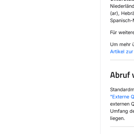
Niederländi
(ar), Hebrä
Spanisch-M
Für weiter
Um mehr üb
Artikel zu
Abruf 
Standardm
"Externe Q
externen Q
Umfang der
liegen.