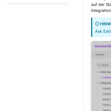
auf der St
Integratio
HINW
Ask Eddy