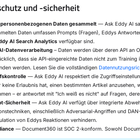
chutz und -sicherheit
 personenbezogenen Daten gesammelt
— Ask Eddy AI sa
elten Daten umfassen Prompts (Fragen), Eddys Antworten, 
ddy AI Search Analytics
verfügbar sind.
I-Datenverarbeitung
– Daten werden über deren API an Op
cklich, dass sie API-eingereichte Daten nicht zum Training 
nden werden. Lesen Sie die vollständigen
Datennutzungsric
fskontrolle
— Ask Eddy AI respektiert die Zugriffseinstell
 keine Erlaubnis hat, einen bestimmten Artikel anzusehen, w
men – er antwortet mit "Ich weiß es nicht" auf Fragen, dere
t-Sicherheit
— Ask Eddy AI verfügt über integrierte Abwe
ionstechniken, einschließlich Adversarial-Angriffen und DA
lation von Eddys Reaktionen verhindern.
iance
— Document360 ist SOC 2-konform. Sowohl Docume