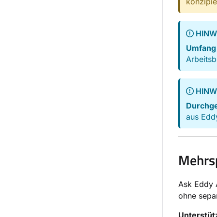
konzipie
HINW
Umfang
Arbeitsb
HINW
Durchge
aus Edd
Mehrsp
Ask Eddy A
ohne sepa
Unterstüt