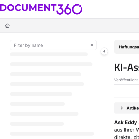
Documentation Index
Fetch the complete documentation index at:
https://docs.document360.c
Use this file to discover all available pages before exploring further.
Haftungsa
KI-As
Veröffentlicht
Artik
Ask Eddy 
aus Ihrer 
direkte, z