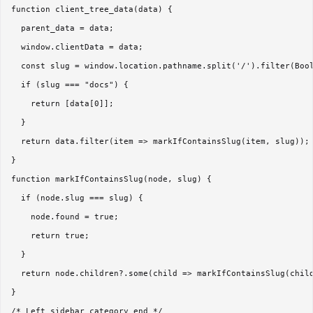
function client_tree_data(data) {

  parent_data = data;

  window.clientData = data;

  const slug = window.location.pathname.split('/').filter(Bool
  if (slug === "docs") {

    return [data[0]];

  }

  return data.filter(item => markIfContainsSlug(item, slug));

}

function markIfContainsSlug(node, slug) {

  if (node.slug === slug) {

    node.found = true;

    return true;

  }

  return node.children?.some(child => markIfContainsSlug(child
}
