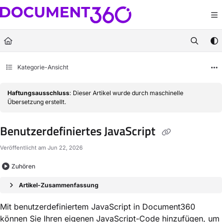
Documentation Index
Fetch the complete documentation index at:
https://docs.document360.com/llm
Use this file to discover all available pages before exploring further.
Kategorie-Ansicht
Haftungsausschluss
: Dieser Artikel wurde durch maschinelle
Übersetzung erstellt.
Benutzerdefiniertes JavaScript
Veröffentlicht am Jun 22, 2026
Zuhören
Artikel-Zusammenfassung
Mit benutzerdefiniertem JavaScript in Document360
können Sie Ihren eigenen JavaScript-Code hinzufügen, um