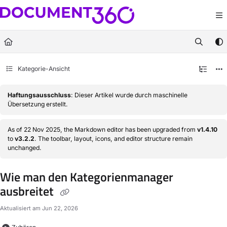
Documentation Index
Fetch the complete documentation index at:
https://docs.document360.com/llm
Use this file to discover all available pages before exploring further.
Kategorie-Ansicht
Haftungsausschluss
: Dieser Artikel wurde durch maschinelle
Übersetzung erstellt.
As of 22 Nov 2025, the Markdown editor has been upgraded from
v1.4.10
to
v3.2.2
. The toolbar, layout, icons, and editor structure remain
unchanged.
Wie man den Kategorienmanager
ausbreitet
Aktualisiert am
Jun 22, 2026