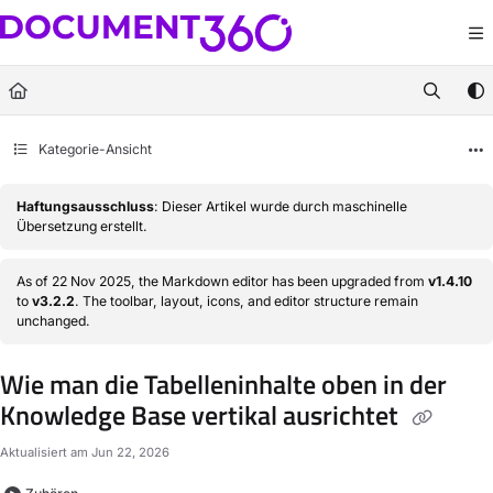
Documentation Index
Fetch the complete documentation index at:
https://docs.document360.com/llm
Use this file to discover all available pages before exploring further.
Kategorie-Ansicht
Haftungsausschluss
: Dieser Artikel wurde durch maschinelle
Übersetzung erstellt.
As of 22 Nov 2025, the Markdown editor has been upgraded from
v1.4.10
to
v3.2.2
. The toolbar, layout, icons, and editor structure remain
unchanged.
Wie man die Tabelleninhalte oben in der
Knowledge Base vertikal ausrichtet
Aktualisiert am
Jun 22, 2026