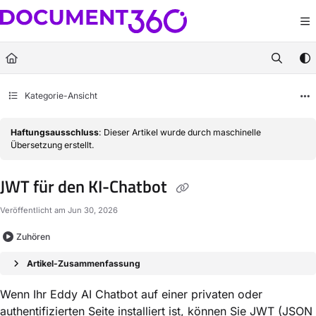
Documentation Index
Fetch the complete documentation index at:
https://docs.document360.com/llm
Use this file to discover all available pages before exploring further.
Kategorie-Ansicht
Haftungsausschluss
: Dieser Artikel wurde durch maschinelle
Übersetzung erstellt.
JWT für den KI-Chatbot
Veröffentlicht am Jun 30, 2026
Zuhören
Artikel-Zusammenfassung
Wenn Ihr Eddy AI Chatbot auf einer privaten oder
authentifizierten Seite installiert ist, können Sie JWT (JSON