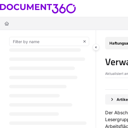
Documentation Index
Fetch the complete documentation index at:
https://docs.document360.c
Use this file to discover all available pages before exploring further.
Haftungsa
Verwa
Aktualisiert 
Artik
Der Absch
Lesergrupp
Arbeitsflä