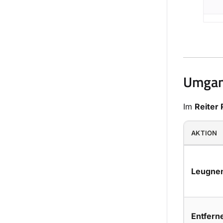
Umgang
Im
Reiter
AKTION
Leugne
Entfern