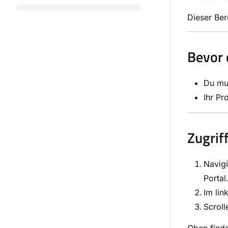
Dieser Ber
Bevor 
Du mu
Ihr Pr
Zugrif
Navig
Portal
Im lin
Scroll