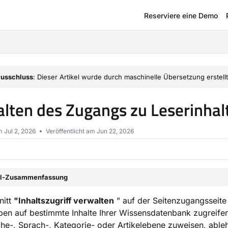
Reserviere eine Demo
om/llms.txt
usschluss
: Dieser Artikel wurde durch maschinelle Übersetzung erstellt
lten des Zugangs zu Leserinha
am
Jul 2, 2026
Veröffentlicht am Jun 22, 2026
el-Zusammenfassung
nitt
"Inhaltszugriff verwalten
" auf der Seitenzugangsseite
en auf bestimmte Inhalte Ihrer Wissensdatenbank zugreifen
che-, Sprach-, Kategorie- oder Artikelebene zuweisen, able