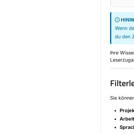
HINW
Wenn dei
du den Z
Ihre Wisse
Leserzuga
Filterl
Sie können
Projek
Arbei
Sprac