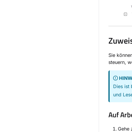
Zuweis
Sie können
steuern, w
HINW
Dies is
und Lese
Auf Arb
Gehe 