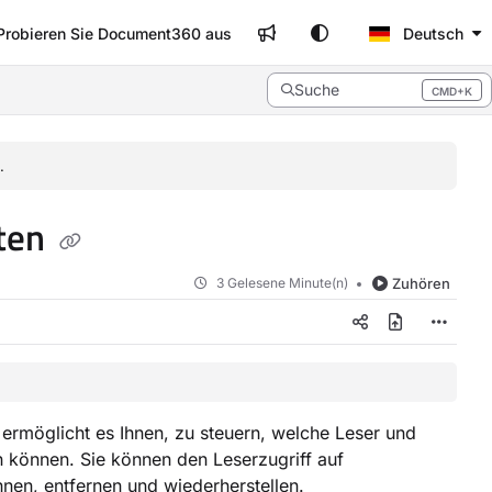
Probieren Sie Document360 aus
Deutsch
Suche
CMD+K
Press CMD+K to open search
.
lten
3 Gelesene Minute(n)
Zuhören
 ermöglicht es Ihnen, zu steuern, welche Leser und
 können. Sie können den Leserzugriff auf
hnen, entfernen und wiederherstellen.