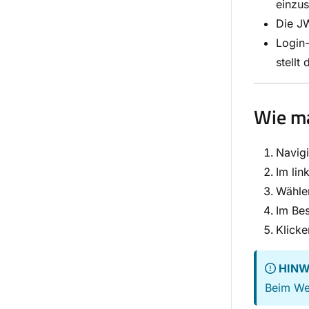
einzus
Die JW
Login-
stellt
Wie ma
Navigi
Im lin
Wähl
Im Bes
Klicke
HINW
Beim Wec