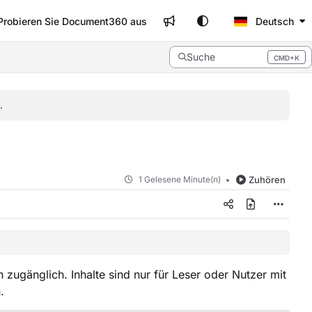
Probieren Sie Document360 aus
Deutsch
Suche
CMD+K
Press CMD+K to open search
.
1 Gelesene Minute(n)
Zuhören
 zugänglich. Inhalte sind nur für Leser oder Nutzer mit
.