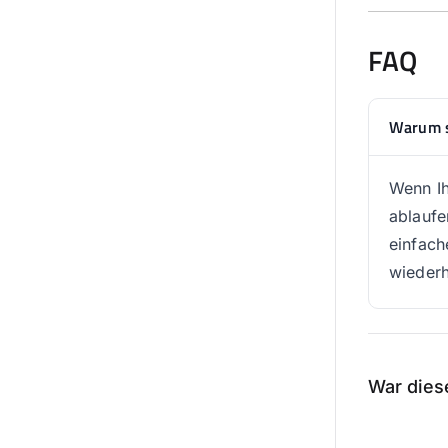
FAQ
Warum s
Wenn Ih
ablaufe
einfach
wiederhe
War diese