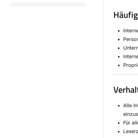
Häufi
Inter
Person
Unter
Inter
Propr
Verhal
Alle I
einzu
Für al
Leserz