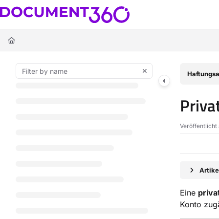
Documentation Index
Fetch the complete documentation index at:
https://docs.document360.c
Use this file to discover all available pages before exploring further.
Haftungsa
Priva
Veröffentlich
Artik
Eine
priva
Konto zugä