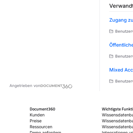
Verwandt
Zugang z
Benutzerv
Öffentlich
Benutzerv
Mixed Ac
Benutzerv
Angetrieben von
Document360
Wichtigste Funkt
Kunden
Wissensdatenba
Preise
Wissensdatenb
Ressourcen
Wissensdatenba
Demo anfordern
Integrationen u