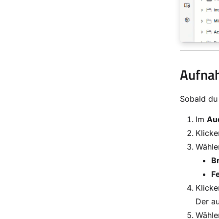
Aufnah
Sobald du
Im
Au
Klicke
Wählen
B
F
Klick
Der a
Wählen