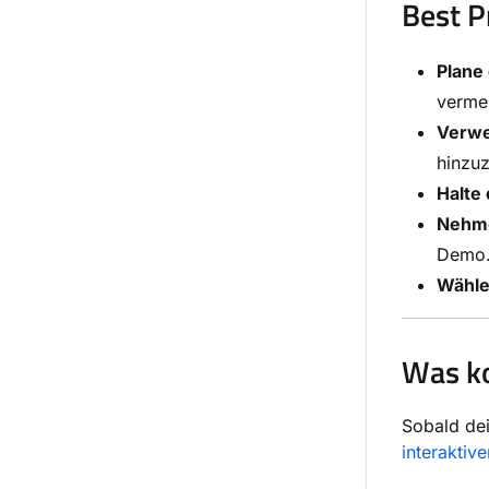
Best P
Plane
verme
Verwe
hinzu
Halte
Nehme
Demo
Wähle
Was k
Sobald dei
interakti