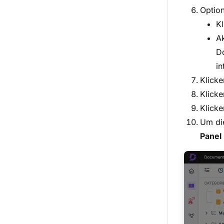
Option
Kl
Ak
Do
in
Klicke
Klicke
Klicke
Um di
Panel