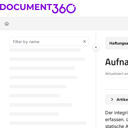
Documentation Index
Fetch the complete documentation index at:
https://docs.document360.c
Use this file to discover all available pages before exploring further.
Haftungsa
Aufna
Aktualisiert 
Artik
Der integr
erfassen.
statische 