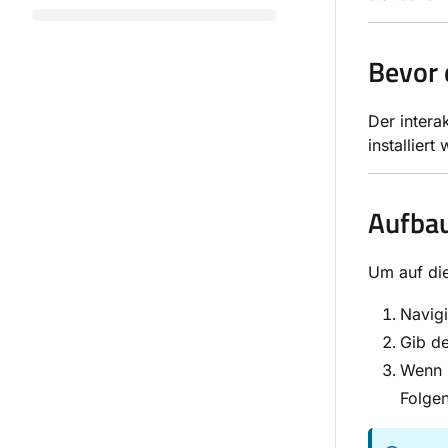
Bevor 
Der inter
installier
Aufbau
Um auf die
Navig
Gib d
Wenn 
Folgen