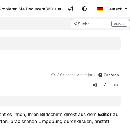
Probieren Sie Document360 aus
Deutsch
Suche
CMD+K
Press CMD+K to open search
.
2 Gelesene Minute(n)
Zuhören
t es Ihnen, Ihren Bildschirm direkt aus dem
Editor
zu
ten, praxisnahen Umgebung durchklicken, anstatt