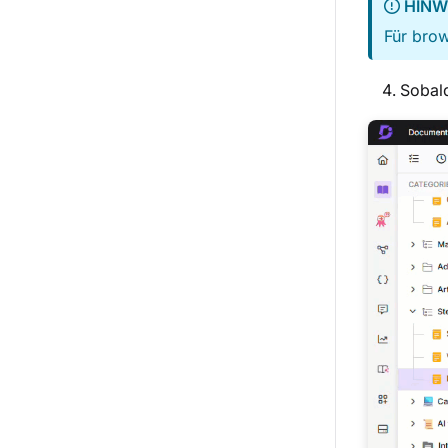
HINW
Für brow
Sobald