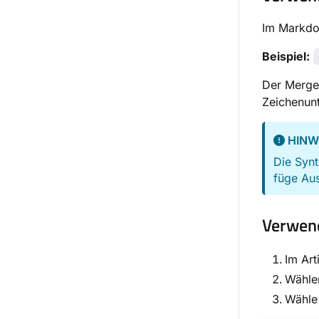
Im Markdo
Beispiel:
Der Merge-
Zeichenunt
HINW
Die Syn
füge Aus
Verwend
Im Art
Wählen
Wähle 