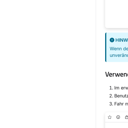
HINW
Wenn d
unveränd
Verwend
Im er
Benut
Fahr m