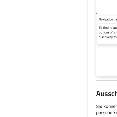
Aussch
Sie können
passende ü