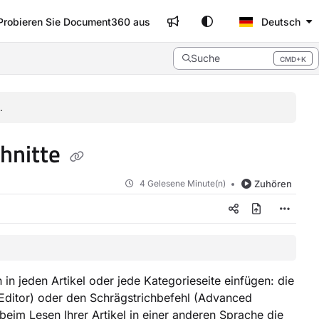
Probieren Sie Document360 aus
Deutsch
Suche
CMD+K
Press CMD+K to open search
.
hnitte
4 Gelesene Minute(n)
Zuhören
 in jeden Artikel oder jede Kategorieseite einfügen: die
ditor) oder den Schrägstrichbefehl (Advanced
im Lesen Ihrer Artikel in einer anderen Sprache die