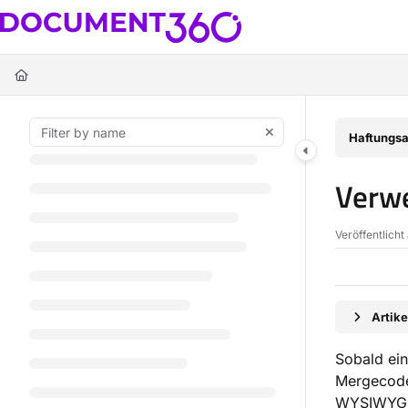
Documentation Index
Fetch the complete documentation index at:
https://docs.document360.c
Use this file to discover all available pages before exploring further.
Haftungsa
Verwe
Veröffentlicht
Artik
Sobald ein
Mergecode
WYSIWYG Ed