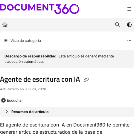
Documentation Index
Fetch the complete documentation index at:
https://docs.document360.com/llm
Use this file to discover all available pages before exploring further.
Vista de categoría
Descargo de responsabilidad
: Este artículo se generó mediante
traducción automática.
Agente de escritura con IA
Actualizado en
Jun 26, 2026
Escuchar
Resumen del artículo
El agente de escritura con IA en Document360 te permite
generar artículos estructurados de la base de