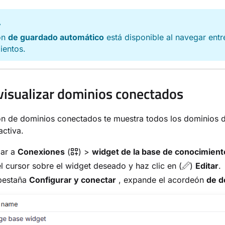
A
ón
de guardado automático
está disponible al navegar entr
ientos.
isualizar dominios conectados
n de dominios conectados te muestra todos los dominios do
activa.
ar a
Conexiones
(
) >
widget de la base de conocimient
l cursor sobre el widget deseado y haz clic en (
)
Editar
.
 pestaña
Configurar y conectar
, expande el acordeón
de d