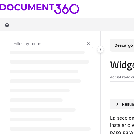
Documentation Index
Fetch the complete documentation index at:
https://docs.document360.c
Use this file to discover all available pages before exploring further.
Descargo 
Widge
Actualizado 
Resum
La secció
instalarlo
paso para 