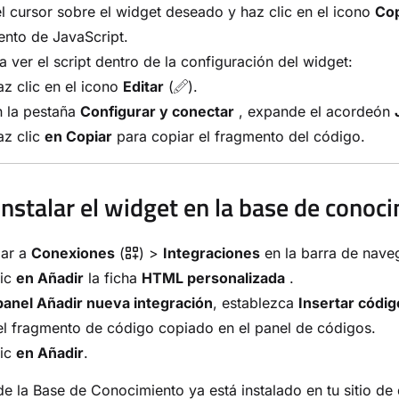
l cursor sobre el widget deseado y haz clic en el icono
Cop
nto de JavaScript.
ra ver el script dentro de la configuración del widget:
z clic en el icono
Editar
(
).
n la pestaña
Configurar y conectar
, expande el acordeón
az clic
en Copiar
para copiar el fragmento del código.
nstalar el widget en la base de con
ar a
Conexiones
(
) >
Integraciones
en la barra de nave
lic
en Añadir
la ficha
HTML personalizada
.
panel Añadir nueva integración
, establezca
Insertar códig
l fragmento de código copiado en el panel de códigos.
lic
en Añadir
.
de la Base de Conocimiento ya está instalado en tu sitio d