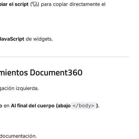
iar el script
(
) para copiar directamente el
JavaScript
de widgets.
ocimientos Document360
gación izquierda.
o
en
Al final del cuerpo (abajo
).
</body>
e documentación.