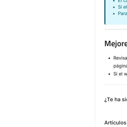
El 
Si e
Par
Mejore
Revisa
página
Si el 
¿Te ha si
Artículos