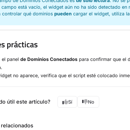
campo de Dominios Conectados es
de solo lectura
. No se 
l campo está vacío, el widget aún no ha sido detectado en 
a controlar qué dominios
pueden
cargar el widget, utiliza l
s prácticas
 el panel
de Dominios Conectados
para confirmar que el d
.
widget no aparece, verifica que el script esté colocado inm
do útil este artículo?
Sí
No
 relacionados