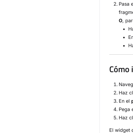
Pasa e
fragme
O
, pa
Ha
E
H
Cómo i
Naveg
Haz c
En el
Pega e
Haz c
El widget 