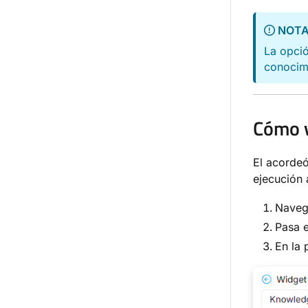
NOT
La opci
conocim
Cómo v
El acordeó
ejecución 
Naveg
Pasa e
En la