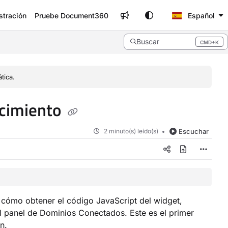
stración
Pruebe Document360
Español
Buscar
CMD+K
Press CMD+K to open search
tica.
ocimiento
2 minuto(s) leído(s)
Escuchar
 cómo obtener el código JavaScript del widget,
 del panel de Dominios Conectados. Este es el primer
n.