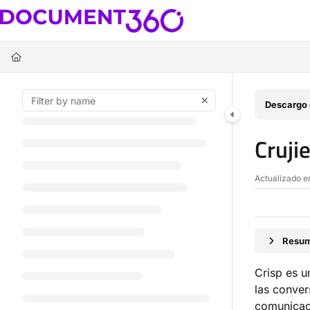
Documentation Index
Fetch the complete documentation index at:
https://docs.document360.c
Use this file to discover all available pages before exploring further.
Descargo 
Cruji
Actualizado 
Resum
Crisp es u
las conver
comunicaci