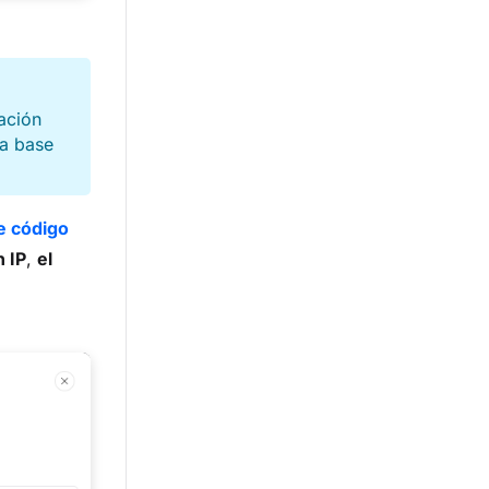
cación
la base
e código
n IP
,
el