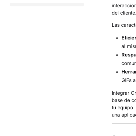
interaccio
del cliente
Las caract
Eficie
al mis
Respu
comune
Herra
GIFs a
Integrar C
base de co
tu equipo.
una aplica