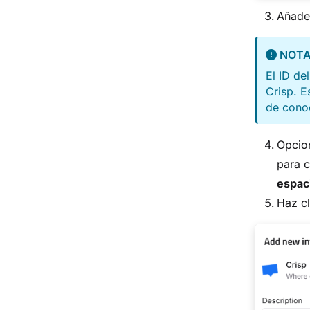
Añade
NOT
El ID de
Crisp. E
de cono
Opcio
para c
espaci
Haz c