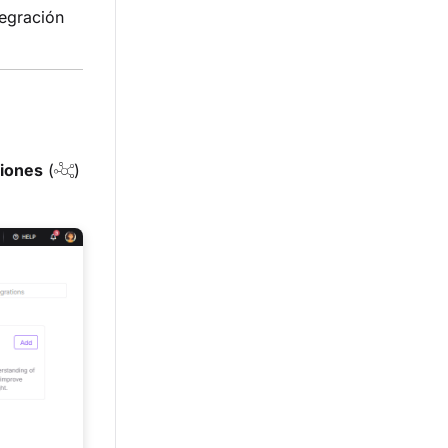
tegración
ciones
(
)