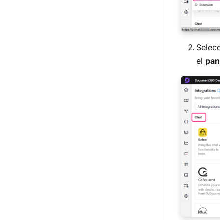
Selec
el
pan