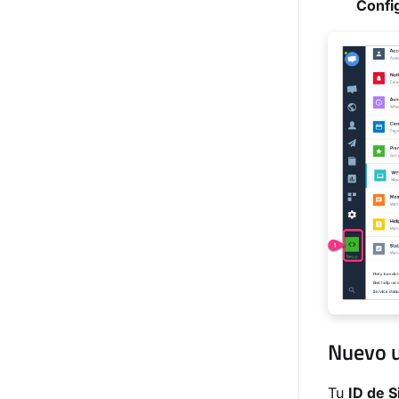
Confi
Nuevo u
Tu
ID de S