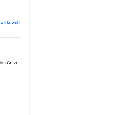
 de la web
p
ión Crisp.