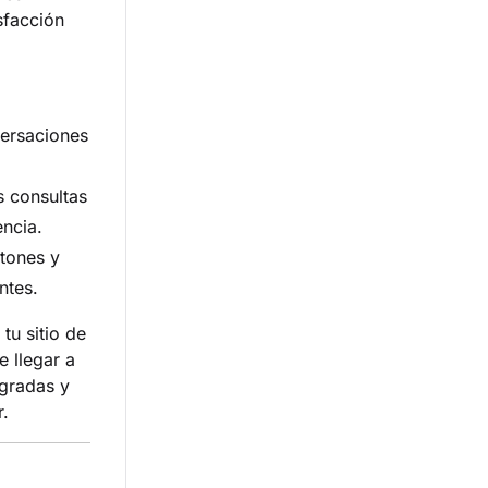
sfacción
versaciones
s consultas
encia.
tones y
ntes.
tu sitio de
e llegar a
egradas y
r.