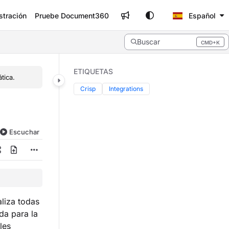
stración
Pruebe Document360
Español
Buscar
CMD+K
Press CMD+K to open search
ETIQUETAS
tica.
Crisp
Integrations
Escuchar
liza todas
da para la
les