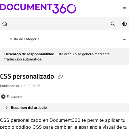
Documentation Index
Fetch the complete documentation index at:
https://docs.document360.com/llm
Use this file to discover all available pages before exploring further.
Vista de categoría
Descargo de responsabilidad
: Este artículo se generó mediante
traducción automática.
CSS personalizado
Publicado el Jun 22, 2026
Escuchar
Resumen del artículo
CSS personalizado en Document360 te permite aplicar tu
propio código CSS para cambiar la apariencia visual de tu