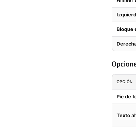
Alinear 
Izquierd
Bloque e
Derecha
Opcion
OPCIÓN
Pie de f
Texto al