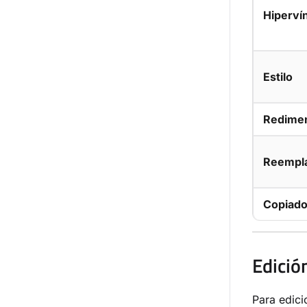
Hiperví
Estilo
Redime
Reempl
Copiad
Edició
Para edici