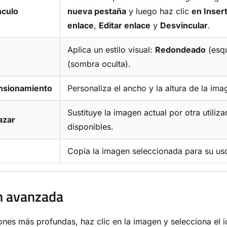
nculo
nueva pestaña
y luego haz clic
en Inser
enlace
,
Editar enlace
y
Desvincular
.
Aplica un estilo visual:
Redondeado
(esq
(sombra oculta).
nsionamiento
Personaliza el ancho y la altura de la ima
Sustituye la imagen actual por otra utili
azar
disponibles.
o
Copia la imagen seleccionada para su uso 
n avanzada
ones más profundas, haz clic en la imagen y selecciona el