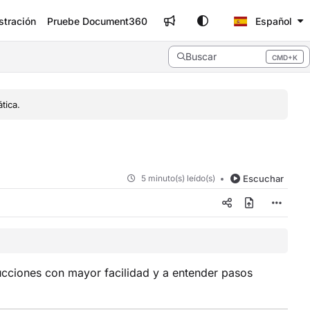
stración
Pruebe Document360
Español
Buscar
CMD+K
Press CMD+K to open search
tica.
5 minuto(s) leído(s)
Escuchar
trucciones con mayor facilidad y a entender pasos