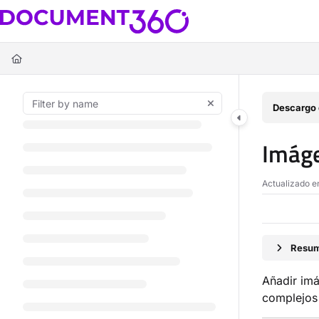
Documentation Index
Fetch the complete documentation index at:
https://docs.document360.c
Use this file to discover all available pages before exploring further.
Descargo 
Imág
Actualizado 
Resum
Añadir imá
complejos 